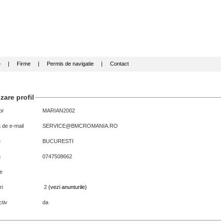
e
|
Firme
|
Permis de navigatie
|
Contact
zare profil
or
MARIAN2002
 de e-mail
SERVICE@BMCROMANIA.RO
e
BUCURESTI
n
0747508662
e
ri
2
(vezi anunturile)
tiv
da