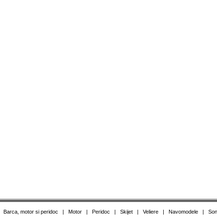
|
Barca, motor si peridoc
|
Motor
|
Peridoc
|
Skijet
|
Veliere
|
Navomodele
|
Son