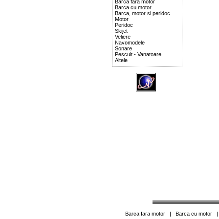
Barca fara motor
Barca cu motor
Barca, motor si peridoc
Motor
Peridoc
Skijet
Veliere
Navomodele
Sonare
Pescuit - Vanatoare
Altele
Barca fara motor
|
Barca cu motor