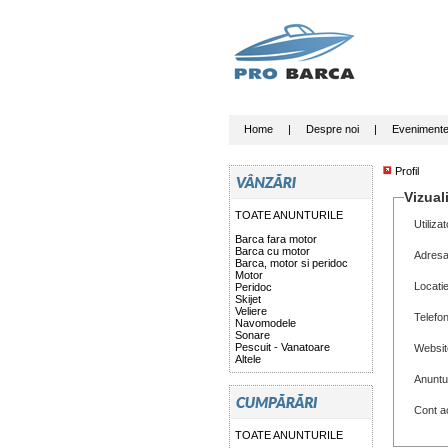
Home
|
Despre noi
|
Eveniment
Profil
Vizuali
TOATE ANUNTURILE
Utilizat
Barca fara motor
Barca cu motor
Adresa
Barca, motor si peridoc
Motor
Locati
Peridoc
Skijet
Veliere
Telefo
Navomodele
Sonare
Pescuit - Vanatoare
Websit
Altele
Anuntu
Cont ac
TOATE ANUNTURILE