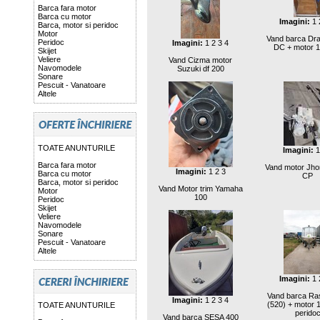
Barca fara motor
Barca cu motor
Imagini:
1
Barca, motor si peridoc
Motor
Vand barca Dr
Peridoc
Imagini:
1
2
3
4
DC + motor 
Skijet
Veliere
Vand Cizma motor
Navomodele
Suzuki df 200
Sonare
Pescuit - Vanatoare
Altele
TOATE ANUNTURILE
Imagini:
1
Barca fara motor
Vand motor Jho
Imagini:
1
2
3
Barca cu motor
CP
Barca, motor si peridoc
Vand Motor trim Yamaha
Motor
100
Peridoc
Skijet
Veliere
Navomodele
Sonare
Pescuit - Vanatoare
Altele
Imagini:
1
Vand barca Ra
Imagini:
1
2
3
4
(520) + motor 
TOATE ANUNTURILE
perido
Vand barca SESA 400