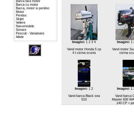
Barca fara motor
Barca cu motor
Barca, motor si peridoc
Motor
Peridoc
Skijet
Veliere
Navomodele
Sonare
Pescuit - Vanatoare
Altele
Imagini:
1
2
3
4
Imagini:
1
Vand motor Honda 5 cp
Vand motor Su
4 t cizma scurta
cizma scu
Imagini:
1
2
Imagini:
1
Vand barca Black sea
Vand barca 
510
Master 605 WA
140 CP + pe