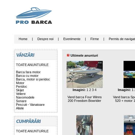
Home
|
Despre noi
|
Evenimente
|
Firme
|
Permis de navigat
Ultimele anunturi
TOATE ANUNTURILE
Barca fara motor
Barca cu motor
Barca, motor si peridoc
Motor
Peridoc
Imagini:
1
2
3
4
Imagini:
1
Skijet
Veliere
Vand barca Four Winns
Vand barca Spa
Navomodele
200 Freedom Bowrider
520 + motor 
Sonare
Pescuit - Vanatoare
Altele
TOATE ANUNTURILE