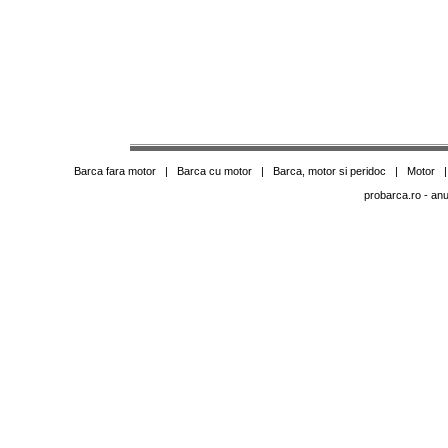
Barca fara motor
|
Barca cu motor
|
Barca, motor si peridoc
|
Motor
probarca.ro
- anu