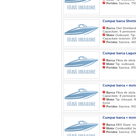
Peridoc
Sarcina: 750
Cumpar barca Shettl
Barca
Otel Shettland
Capacitate: 6 persoane,
Motor
Outboard, Tip:
Capacitate rezervor: 20
Peridoc
Sarcina: 460
Cumpar barca Laguna
Barca
Fibra de sticl
Motor
Tip: outboard,
Peridoc
Sarcina: 850
Cumpar barca + moto
Barca
Fibra de sticl
Capacitate: 8 persoane,
Motor
Tip: inboard, N
buna
Peridoc
Sarcina: 600
Cumpar barca + moto
Barca
ABS Stare: n
Motor
Combustibil: b
Peridoc
Sarcina: 250