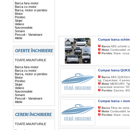
Barca fara motor
Barca cu motor
Barca, motor si peridoc
Motor
Peridoc
Skijet
Veliere
Navomodele
Sonare
Pescuit - Vanatoare
Altele
Cumpar barca schimb
Barca
ABS schimb Lun
Motor
Combustibil: m
Peridoc
Stare: noua
TOATE ANUNTURILE
Barca fara motor
Cumpar barca QUKSI
Barca cu motor
Barca, motor si peridoc
Barca
ABS QUKSILVER
Motor
kg, Capacitate: 4 perso
Peridoc
Motor
MERCURY, Tip: 
Skijet
Capacitate rezervor: 50
Veliere
Peridoc
Sarcina: 900
Navomodele
Sonare
Pescuit - Vanatoare
Cumpar barca + moto
Altele
Barca
Fibra de sticl
Motor
Combustibil: b
Peridoc
Stare: noua
TOATE ANUNTURILE