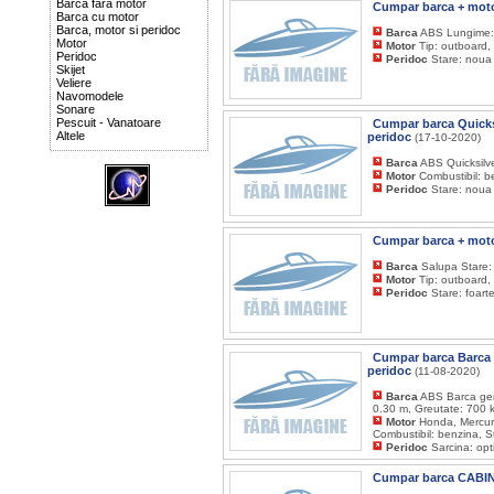
Barca fara motor
Cumpar barca + moto
Barca cu motor
Barca, motor si peridoc
Barca
ABS Lungime: 
Motor
Motor
Tip: outboard,
Peridoc
Peridoc
Stare: noua
Skijet
Veliere
Navomodele
Sonare
Pescuit - Vanatoare
Cumpar barca Quicks
Altele
peridoc
(17-10-2020)
Barca
ABS Quicksilv
Motor
Combustibil: b
Peridoc
Stare: noua
Cumpar barca + moto
Barca
Salupa Stare:
Motor
Tip: outboard,
Peridoc
Stare: foart
Cumpar barca Barca 
peridoc
(11-08-2020)
Barca
ABS Barca gen
0.30 m, Greutate: 700 k
Motor
Honda, Mercury
Combustibil: benzina, S
Peridoc
Sarcina: opt
Cumpar barca CABIN