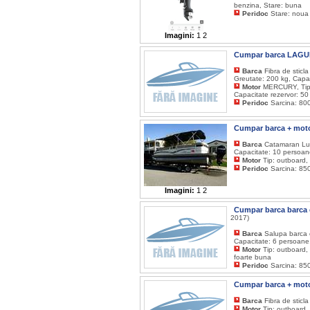
benzina, Stare: buna
Peridoc
Stare: noua
Imagini:
1
2
Cumpar barca LAGUN
Barca
Fibra de sticl
Greutate: 200 kg, Capac
Motor
MERCURY, Tip: 
Capacitate rezervor: 50
Peridoc
Sarcina: 800
Cumpar barca + moto
Barca
Catamaran Lung
Capacitate: 10 persoan
Motor
Tip: outboard,
Peridoc
Sarcina: 850
Imagini:
1
2
Cumpar barca barca c
2017)
Barca
Salupa barca c
Capacitate: 6 persoane,
Motor
Tip: outboard, 
foarte buna
Peridoc
Sarcina: 850
Cumpar barca + moto
Barca
Fibra de sticla
Motor
Tip: outboard,