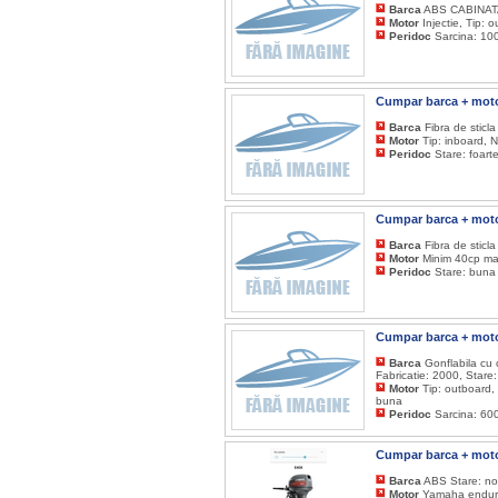
Barca
ABS CABINATA 
Motor
Injectie, Tip: 
Peridoc
Sarcina: 100
Cumpar barca + moto
Barca
Fibra de sticla
Motor
Tip: inboard, N
Peridoc
Stare: foart
Cumpar barca + moto
Barca
Fibra de sticl
Motor
Minim 40cp max
Peridoc
Stare: buna
Cumpar barca + moto
Barca
Gonflabila cu 
Fabricatie: 2000, Stare
Motor
Tip: outboard, 
buna
Peridoc
Sarcina: 600
Cumpar barca + moto
Barca
ABS Stare: n
Motor
Yamaha enduro,