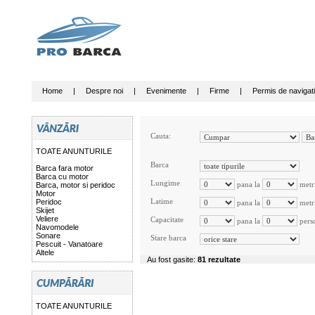
Home
|
Despre noi
|
Evenimente
|
Firme
|
Permis de navigat
Cauta:
TOATE ANUNTURILE
Barca
Barca fara motor
Barca cu motor
Lungime
pana la
metr
Barca, motor si peridoc
Motor
Latime
Peridoc
pana la
metr
Skijet
Veliere
Capacitate
pana la
pers
Navomodele
Sonare
Stare barca
Pescuit - Vanatoare
Altele
Au fost gasite:
81 rezultate
TOATE ANUNTURILE