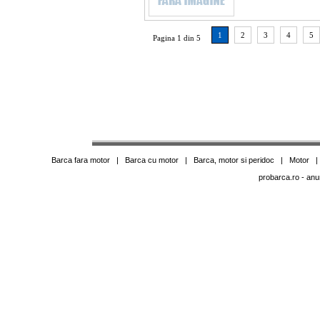
1
2
3
4
5
Pagina 1 din 5
Barca fara motor
|
Barca cu motor
|
Barca, motor si peridoc
|
Motor
probarca.ro
- anu