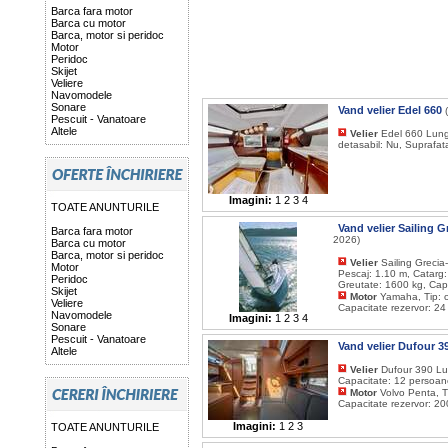
Barca fara motor
Barca cu motor
Barca, motor si peridoc
Motor
Peridoc
Skijet
Veliere
Navomodele
Sonare
Vand velier Edel 660
Pescuit - Vanatoare
Altele
Velier
Edel 660 Lungi
detasabil: Nu, Suprafat
Imagini:
1
2
3
4
TOATE ANUNTURILE
Vand velier Sailing 
Barca fara motor
2026)
Barca cu motor
Barca, motor si peridoc
Velier
Sailing Grecia
Motor
Pescaj: 1.10 m, Catarg:
Peridoc
Greutate: 1600 kg, Capa
Skijet
Motor
Yamaha, Tip: o
Veliere
Capacitate rezervor: 24
Navomodele
Imagini:
1
2
3
4
Sonare
Pescuit - Vanatoare
Vand velier Dufour 3
Altele
Velier
Dufour 390 Lun
Capacitate: 12 persoane
Motor
Volvo Penta, T
Capacitate rezervor: 20
Imagini:
1
2
3
TOATE ANUNTURILE