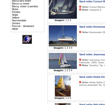
Barca fara motor
Vand velier Cursuri 
Barca cu motor
Barca, motor si peridoc
Velier
Cursuri Manevr
Motor
Motor
categoria S,
Peridoc
Skijet
Veliere
Imagini:
1
2
3
Navomodele
Sonare
Pescuit - Vanatoare
Vand velier Homema
Altele
Velier
Homemade 26 Lu
Imagini:
1
2
3
4
Vand velier Jeannea
Velier
Jeanneau Sun O
Fabricatie: 1995, Stare
Motor
Yamaha, Tip: o
Imagini:
1
2
3
4
Vand velier Hobie Ho
Velier
Hobie Hobie Ca
Derivor detasabil: Nu, 
Imagini:
1
2
3
Vand velier Vele Iaht