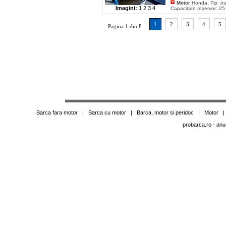
Motor
Honda, Tip: ou
Imagini:
1
2
3
4
Capacitate rezervor: 25
1
2
3
4
5
Pagina 1 din 8
Barca fara motor
|
Barca cu motor
|
Barca, motor si peridoc
|
Motor
probarca.ro
- anu