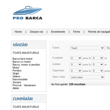
Home
|
Despre noi
|
Evenimente
|
Firme
|
Permis de navigat
Cauta:
TOATE ANUNTURILE
Lungime
pana la
m
Barca fara motor
Barca cu motor
Latime
pana la
m
Barca, motor si peridoc
Motor
Capacitate
Peridoc
pana la
pers
Skijet
Veliere
Stare velier
Navomodele
Sonare
Au fost gasite:
159 rezultate
Pescuit - Vanatoare
Altele
TOATE ANUNTURILE