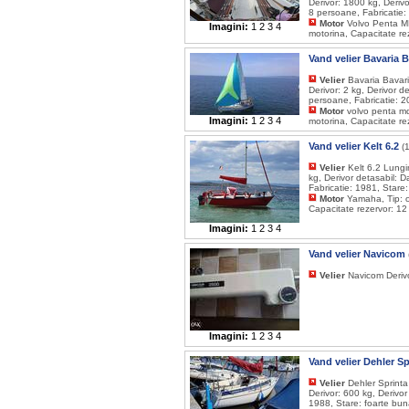
Derivor: 1800 kg, Deriv
8 persoane, Fabricatie:
Motor
Volvo Penta MD
Imagini:
1
2
3
4
motorina, Capacitate re
Vand velier Bavaria 
Velier
Bavaria Bavari
Derivor: 2 kg, Derivor d
persoane, Fabricatie: 2
Motor
volvo penta md
Imagini:
1
2
3
4
motorina, Capacitate re
Vand velier Kelt 6.2
(
Velier
Kelt 6.2 Lungi
kg, Derivor detasabil: 
Fabricatie: 1981, Stare
Motor
Yamaha, Tip: o
Capacitate rezervor: 12
Imagini:
1
2
3
4
Vand velier Navicom
Velier
Navicom Derivo
Imagini:
1
2
3
4
Vand velier Dehler S
Velier
Dehler Sprinta
Derivor: 600 kg, Derivo
1988, Stare: foarte bu