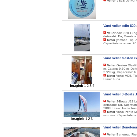
Velier
VELE Derivor d
Vand velier odin 820
Velier
odin 820 Lungi
detasabil: Da, Greutate
Motor
yamaha, Tip: o
Capacitate rezervor: 20
Vand velier Gesten 
Velier
Gesten Glasfib
m, Catarg: 9.50 m, Deri
2720 kg, Capacitate: 6 
Motor
Volvo MD5, Tip
Stare: buna
Imagini:
1
2
3
4
Vand velier J-Boats 
Velier
J-Boats J92 Lu
detasabil: Nu, Suprafat
2000, Stare: foarte bu
Motor
Volvo Penta MD
motorina, Capacitate re
Imagini:
1
2
3
Vand velier Beneteau
Velier
Beneteau First