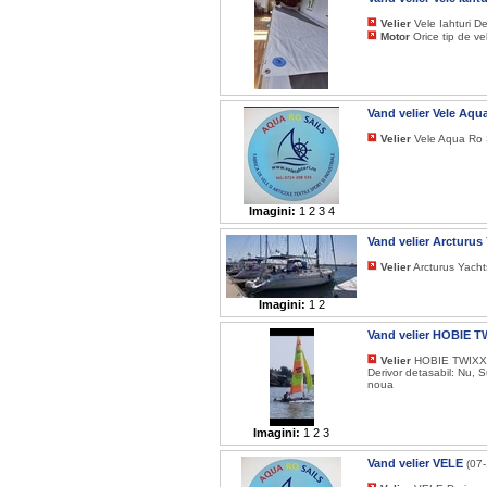
Velier
Vele Iahturi De
Motor
Orice tip de vel
Vand velier Vele Aqu
Velier
Vele Aqua Ro S
Imagini:
1
2
3
4
Vand velier Arcturus
Velier
Arcturus Yacht
Imagini:
1
2
Vand velier HOBIE 
Velier
HOBIE TWIXXY 
Derivor detasabil: Nu, 
noua
Imagini:
1
2
3
Vand velier VELE
(07