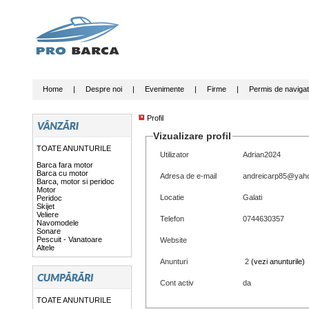
Home
|
Despre noi
|
Evenimente
|
Firme
|
Permis de navigat
Profil
Vizualizare profil
TOATE ANUNTURILE
Utilizator
Adrian2024
Barca fara motor
Barca cu motor
Adresa de e-mail
andreicarp85@yah
Barca, motor si peridoc
Motor
Locatie
Galati
Peridoc
Skijet
Veliere
Telefon
0744630357
Navomodele
Sonare
Pescuit - Vanatoare
Website
Altele
Anunturi
2
(vezi anunturile)
Cont activ
da
TOATE ANUNTURILE