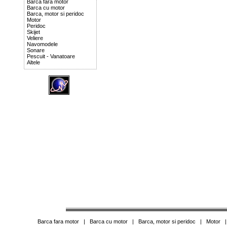
Barca fara motor
Barca cu motor
Barca, motor si peridoc
Motor
Peridoc
Skijet
Veliere
Navomodele
Sonare
Pescuit - Vanatoare
Altele
Barca fara motor
|
Barca cu motor
|
Barca, motor si peridoc
|
Motor