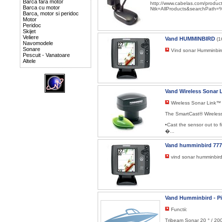
Barca fara motor
http://www.cabelas.com/produ
Barca cu motor
Ntk=AllProducts&searchPat
Barca, motor si peridoc
Motor
Peridoc
Skijet
Veliere
Vand HUMMINBIRD
(1
Navomodele
Sonare
Vind sonar Humminbird
Pescuit - Vanatoare
Altele
Vand Wireless Sonar
Wireless Sonar Link™
The SmartCast® Wireless
•Cast the sensor out to 
�...
Vand humminbird 77
vind sonar humminbird
Vand Humminbird - P
Functii:
Tribeam Sonar 20 ° / 20