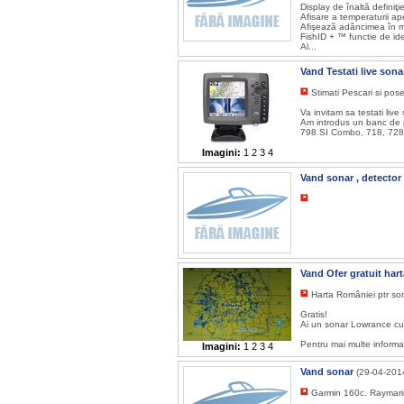
Display de înaltă definiţ
Afisare a temperaturii ap
Afişează adâncimea în me
FishID + ™ functie de ide
Al...
Vand Testati live so
Stimati Pescari si pos
Va invitam sa testati live
Am introdus un banc de 
798 SI Combo, 718, 728,
Imagini:
1
2
3
4
Vand sonar , detector
Vand Ofer gratuit ha
Harta României ptr s
Gratis!
Ai un sonar Lowrance cu 
Pentru mai multe informa
Imagini:
1
2
3
4
Vand sonar
(29-04-201
Garmin 160c. Raymar