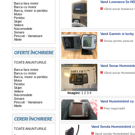
Vand Lowrance 5x HD
Barca fara motor
Barca cu motor
Vând sonar lowrance 5
Barca, motor si peridoc
Motor
Peridoc
Skijet
Veliere
Navomodele
Sonare
Vand Garmin si lucky
Pescuit - Vanatoare
Altele
Sonar pentru pescuit
TOATE ANUNTURILE
Vand Sonar Humminb
Barca fara motor
Vând sonar Humminbird
Barca cu motor
Barca, motor si peridoc
Motor
Peridoc
Skijet
Veliere
Imagini:
1
2
3
4
Navomodele
Sonare
Vand Humminbird cu
Pescuit - Vanatoare
Altele
Preț negociabil
Vand Sonda Humminbird
(0
TOATE ANUNTURILE
Vand sonda Humminbird Qua