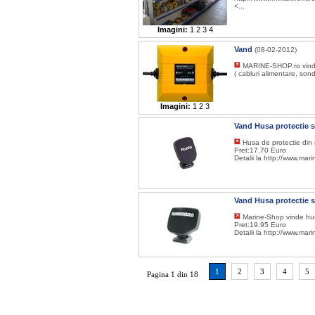
<...
Imagini:
1
2
3
4
Vand
(08-02-2012)
MARINE-SHOP.ro vinde
( cabluri alimentare, so
Imagini:
1
2
3
Vand Husa protectie 
Husa de protectie din
Pret:17.70 Euro
Detalii la http://www.mar
Vand Husa protectie 
Marine-Shop vinde hus
Pret:19.95 Euro
Detalii la http://www.mar
1
2
3
4
5
Pagina 1 din 18