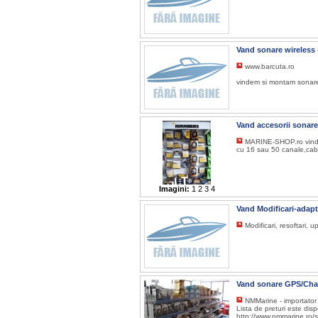
Vand sonare wireless 
www.barcuta.ro
vindem si montam sonare 
Vand accesorii sona
MARINE-SHOP.ro vinde 
cu 16 sau 50 canale,cabl
Imagini:
1
2
3
4
Vand Modificari-adapt
Modificari, resoftari, 
Vand sonare GPS/Cha
NMMarine - importator 
Lista de preturi este disp
http://www.nmmarine.ro