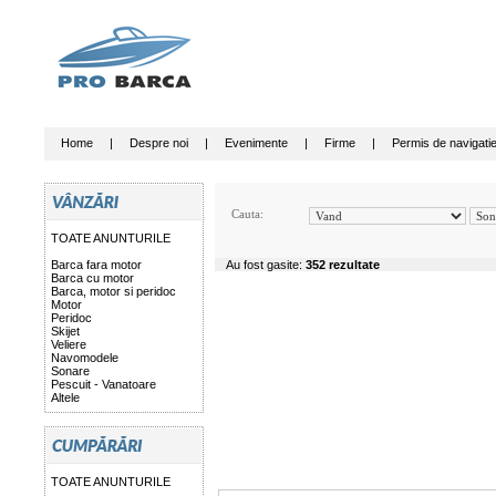
Home
|
Despre noi
|
Evenimente
|
Firme
|
Permis de navigati
Cauta:
TOATE ANUNTURILE
Barca fara motor
Au fost gasite:
352 rezultate
Barca cu motor
Barca, motor si peridoc
Motor
Peridoc
Skijet
Veliere
Navomodele
Sonare
Pescuit - Vanatoare
Altele
TOATE ANUNTURILE