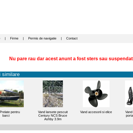
e
|
Firme
|
Permis de navigatie
|
Contact
Nu pare rau dar acest anunt a fost sters sau suspendat
 similare
Prelate pentru
Vand lansete pescuit
Vand accesorii si elice
Vand
barci
Century NCS Bruce
port
Ashby 3.9m