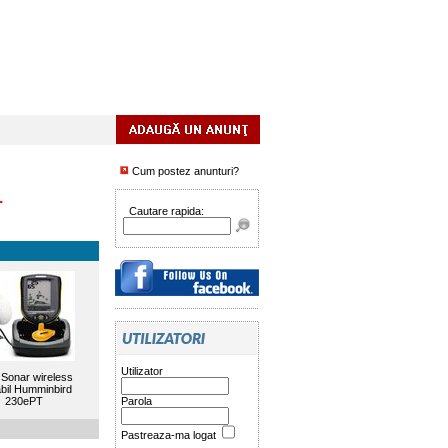
Cum postez anunturi?
.
Cautare rapida:
Utilizator
 Sonar wireless
abil Humminbird
230ePT
Parola
Pastreaza-ma logat