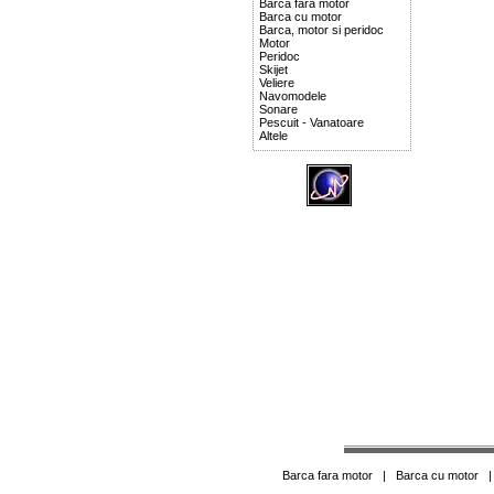
Barca fara motor
Barca cu motor
Barca, motor si peridoc
Motor
Peridoc
Skijet
Veliere
Navomodele
Sonare
Pescuit - Vanatoare
Altele
Barca fara motor
|
Barca cu motor