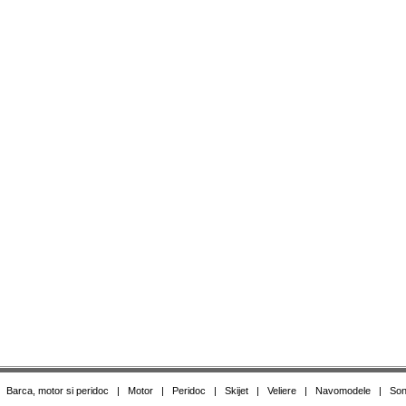
|
Barca, motor si peridoc
|
Motor
|
Peridoc
|
Skijet
|
Veliere
|
Navomodele
|
Son