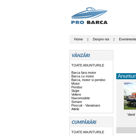
Home
|
Despre noi
|
Eveniment
TOATE ANUNTURILE
Barca fara motor
Anunturi
Barca cu motor
Barca, motor si peridoc
Motor
Peridoc
Skijet
Veliere
Navomodele
Sonare
Pescuit - Vanatoare
Altele
Vand 
TOATE ANUNTURILE