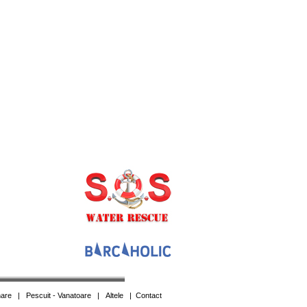
are
|
Pescuit - Vanatoare
|
Altele
|
Contact