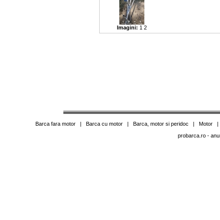
Imagini:
1
2
Barca fara motor
|
Barca cu motor
|
Barca, motor si peridoc
|
Motor
probarca.ro
- anu