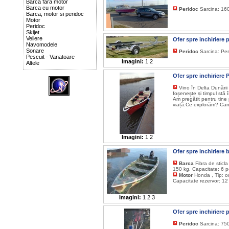
Barca fara motor
Barca cu motor
Peridoc
Sarcina: 160
Barca, motor si peridoc
Motor
Peridoc
Skijet
Veliere
Ofer spre inchiriere 
Navomodele
Sonare
Peridoc
Sarcina: Per
Pescuit - Vanatoare
Imagini:
1
2
Altele
Ofer spre inchiriere 
Vino în Delta Dunării
foșenește și timpul stă î
Am pregătit pentru tine 
viață.Ce explorăm? Canal
Imagini:
1
2
Ofer spre inchiriere
Barca
Fibra de sticl
150 kg, Capacitate: 6 p
Motor
Honda , Tip: o
Capacitate rezervor: 12
Imagini:
1
2
3
Ofer spre inchiriere 
Peridoc
Sarcina: 750