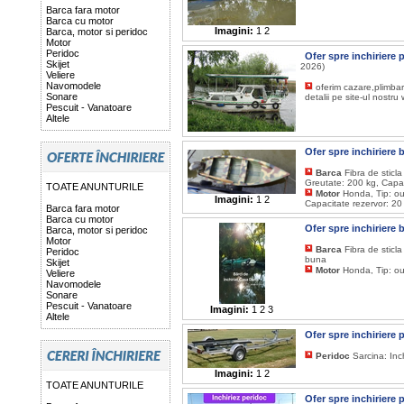
Barca fara motor
Barca cu motor
Imagini:
1
2
Barca, motor si peridoc
Motor
Peridoc
Ofer spre inchiriere 
Skijet
2026)
Veliere
Navomodele
oferim cazare,plimbar
Sonare
detalii pe site-ul nost
Pescuit - Vanatoare
Altele
Ofer spre inchiriere
Barca
Fibra de sticl
Greutate: 200 kg, Capac
TOATE ANUNTURILE
Motor
Honda, Tip: ou
Imagini:
1
2
Capacitate rezervor: 20
Barca fara motor
Barca cu motor
Ofer spre inchiriere
Barca, motor si peridoc
Motor
Barca
Fibra de sticl
Peridoc
buna
Skijet
Motor
Honda, Tip: ou
Veliere
Navomodele
Sonare
Pescuit - Vanatoare
Imagini:
1
2
3
Altele
Ofer spre inchiriere 
Peridoc
Sarcina: Inch
Imagini:
1
2
TOATE ANUNTURILE
Ofer spre inchiriere 