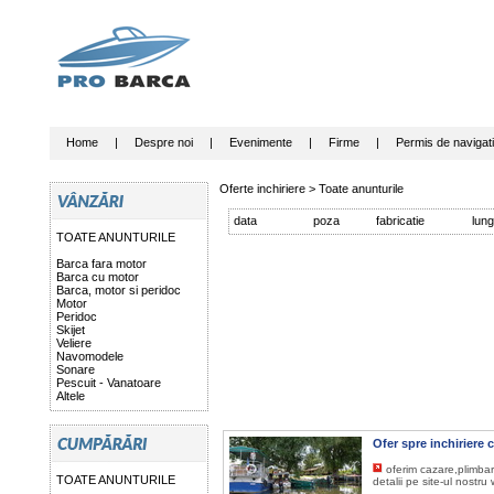
Home
|
Despre noi
|
Evenimente
|
Firme
|
Permis de navigat
Oferte inchiriere >
Toate anunturile
data
poza
fabricatie
lun
TOATE ANUNTURILE
Barca fara motor
Barca cu motor
Barca, motor si peridoc
Motor
Peridoc
Skijet
Veliere
Navomodele
Sonare
Pescuit - Vanatoare
Altele
Ofer spre inchiriere 
oferim cazare,plimbar
TOATE ANUNTURILE
detalii pe site-ul nost