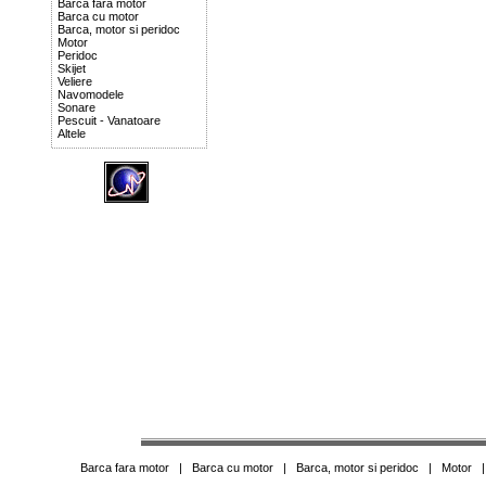
Barca fara motor
Barca cu motor
Barca, motor si peridoc
Motor
Peridoc
Skijet
Veliere
Navomodele
Sonare
Pescuit - Vanatoare
Altele
Barca fara motor
|
Barca cu motor
|
Barca, motor si peridoc
|
Motor