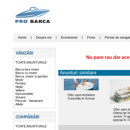
Home
|
Despre noi
|
Evenimente
|
Firme
|
Permis de navigat
Nu pare rau dar ace
TOATE ANUNTURILE
Barca fara motor
Anunturi similare
Barca cu motor
Barca, motor si peridoc
Motor
Peridoc
Skijet
Veliere
Navomodele
Ofer spre inchiriere
Sonare
Concediu in Grecia
Pescuit - Vanatoare
Altele
Ofer spre in
Oferta de 
serios ?i ra
special în 7
TOATE ANUNTURILE