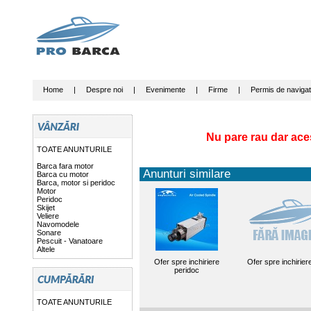
Home
|
Despre noi
|
Evenimente
|
Firme
|
Permis de navigat
Nu pare rau dar ace
TOATE ANUNTURILE
Barca fara motor
Anunturi similare
Barca cu motor
Barca, motor si peridoc
Motor
Peridoc
Skijet
Veliere
Navomodele
Sonare
Pescuit - Vanatoare
Altele
Ofer spre inchiriere
Ofer spre inchiriere
peridoc
TOATE ANUNTURILE