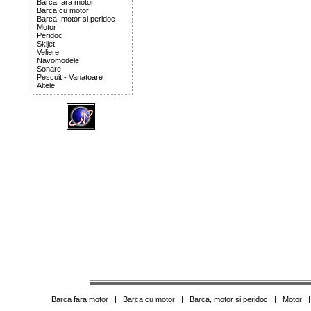
Barca fara motor
Barca cu motor
Barca, motor si peridoc
Motor
Peridoc
Skijet
Veliere
Navomodele
Sonare
Pescuit - Vanatoare
Altele
Barca fara motor
|
Barca cu motor
|
Barca, motor si peridoc
|
Motor