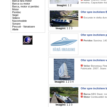
Barca fara motor
benzina, Capacitate rez
Barca cu motor
Imagini:
1
2
Barca, motor si peridoc
Motor
Ofer spre inchiriere
Peridoc
Skijet
Excursie in delta d
Veliere
Navomodele
Sonare
Pescuit - Vanatoare
Imagini:
1
2
3
Altele
Ofer spre inchiriere 
Peridoc
Sarcina: 140
Ofer spre inchiriere 
Velier
Beneteau First
Fabricatie: 2007, Stare
Imagini:
1
2
3
4
Ofer spre inchiriere
Barca
ABS Stare: n
Motor
Combustibil: b
Imagini:
1
2
3