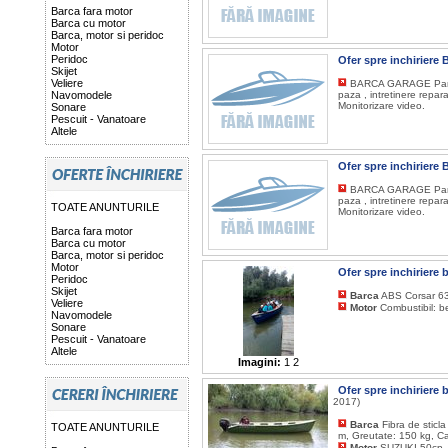
Barca fara motor
Barca cu motor
Barca, motor si peridoc
Motor
Peridoc
Ofer spre inchirie
Skijet
Veliere
BARCA GARAGE Parcare
Navomodele
paza , intretinere reparat
Monitorizare video.
Sonare
Pescuit - Vanatoare
Altele
Ofer spre inchirie
BARCA GARAGE Parcare
paza , intretinere reparat
TOATE ANUNTURILE
Monitorizare video.
Barca fara motor
Barca cu motor
Barca, motor si peridoc
Motor
Ofer spre inchiriere
Peridoc
Skijet
Barca
ABS Corsar 630
Veliere
Motor
Combustibil: b
Navomodele
Sonare
Pescuit - Vanatoare
Altele
Imagini:
1
2
Ofer spre inchirier
2017)
Barca
Fibra de stic
TOATE ANUNTURILE
m, Greutate: 150 kg, C
Motor
SUZUKI 50cp, T