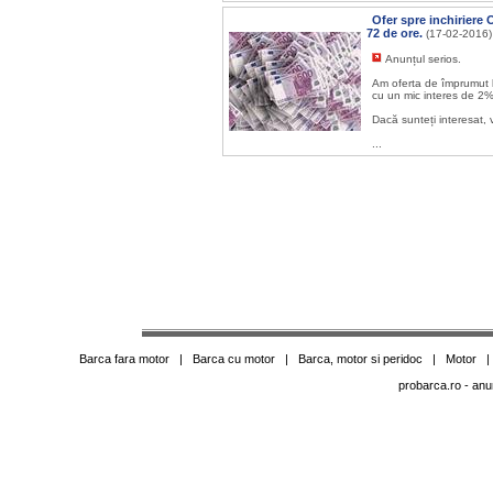
Ofer spre inchiriere 
72 de ore.
(17-02-2016)
Anunțul serios.
Am oferta de împrumut l
cu un mic interes de 2%
Dacă sunteți interesat, 
...
Barca fara motor
|
Barca cu motor
|
Barca, motor si peridoc
|
Motor
probarca.ro
- anu