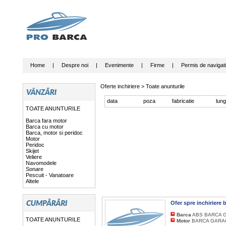
Home
|
Despre noi
|
Evenimente
|
Firme
|
Permis de navigat
Oferte inchiriere >
Toate anunturile
data
poza
fabricatie
lun
TOATE ANUNTURILE
Barca fara motor
Barca cu motor
Barca, motor si peridoc
Motor
Peridoc
Skijet
Veliere
Navomodele
Sonare
Pescuit - Vanatoare
Altele
Ofer spre inchirie
Barca
ABS BARCA G
TOATE ANUNTURILE
Motor
BARCA GARAGE,