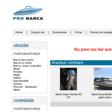
Home
|
Despre noi
|
Evenimente
|
Firme
|
Permis de navigat
Nu pare rau dar ace
TOATE ANUNTURILE
Barca fara motor
Anunturi similare
Barca cu motor
Barca, motor si peridoc
Motor
Peridoc
Skijet
Veliere
Navomodele
Sonare
Pescuit - Vanatoare
Altele
Vand motor Honda 40
Vand husa bimini 
CP
patru bare
TOATE ANUNTURILE