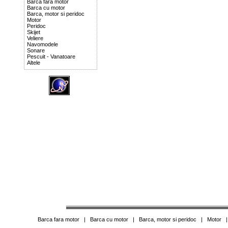
Barca fara motor
Barca cu motor
Barca, motor si peridoc
Motor
Peridoc
Skijet
Veliere
Navomodele
Sonare
Pescuit - Vanatoare
Altele
Barca fara motor
|
Barca cu motor
|
Barca, motor si peridoc
|
Motor