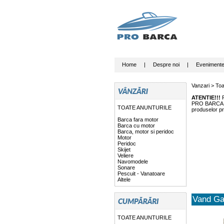
Home
|
Despre noi
|
Eveniment
Vanzari >
Toa
ATENTIE!!!
P
PRO BARCA nu 
TOATE ANUNTURILE
produselor pr
Barca fara motor
Barca cu motor
Barca, motor si peridoc
Motor
Peridoc
Skijet
Veliere
Navomodele
Sonare
Pescuit - Vanatoare
Altele
Vand Ga
TOATE ANUNTURILE