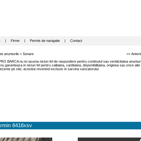
e
|
Firme
|
Permis de navigatie
|
Contact
te anunturile
>
Sonare
<< Anteri
RO BARCA nu isi asuma niciun fel de raspundere pentru continutul sau veridicitatea anunturil
garanteaza in niciun fel pentru calitatea, cantitatea, disponibilitatea, originea sau orice alte
ezente pe site, acestea revenind exclusiv in sarcina vanzatorului.
rmin 8416xsv