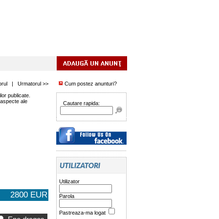
orul
|
Urmatorul >>
Cum postez anunturi?
or publicate.
 aspecte ale
Cautare rapida:
Utilizator
2800 EUR
Parola
Pastreaza-ma logat