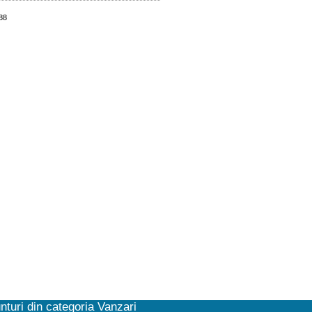
588
nturi din categoria Vanzari