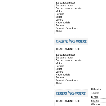
Barca fara motor
Barca cu motor
Barca, motor si peridoc
Motor
Peridoc
Skijet
Veliere
Navomodele
Sonare
Pescuit - Vanatoare
Altele
TOATE ANUNTURILE
Barca fara motor
Barca cu motor
Barca, motor si peridoc
Motor
Peridoc
Skijet
Veliere
Navomodele
Sonare
Pescuit - Vanatoare
Altele
Utilizator
Telefon
E-mail
Locatie
TOATE ANUNTURILE
Website