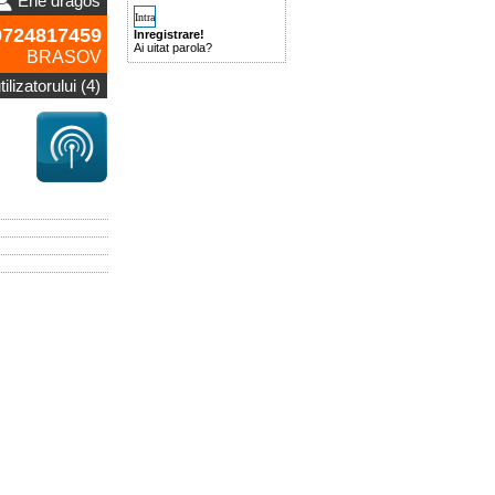
Ene dragos
724817459
Inregistrare!
Ai uitat parola?
BRASOV
ilizatorului (4)