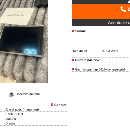
0
Anunturile ut
Sonare
Data anunt
09-03-2026
Garmin 8416xsv
Garmin gpsmap 8416xsv impecabil
Tipareste anuntul
Contact
Ene dragos
(
4 anunturi
)
0724817459
ascuns
Brasov