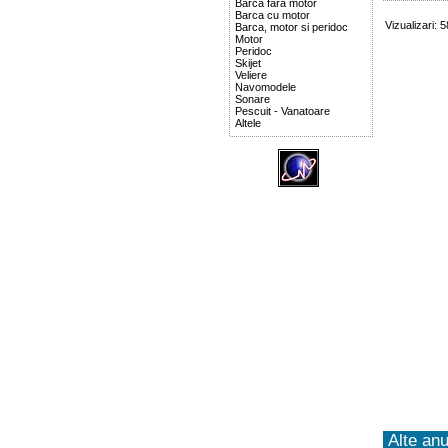
Barca fara motor
Barca cu motor
Vizualizari: 
Barca, motor si peridoc
Motor
Peridoc
Skijet
Veliere
Navomodele
Sonare
Pescuit - Vanatoare
Altele
Alte anu