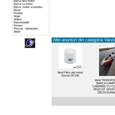
Barca fara motor
Barca cu motor
Barca, motor si peridoc
Motor
Peridoc
Skijet
Veliere
Navomodele
Sonare
Pescuit - Vanatoare
Altele
Alte anunturi din categoria Vanza
Vand Filtru ulei motor
Suzuki DF140
Vand TRANSFE
BARCA CAMP
CAMPARE CU C
PESCUIT SPORT
DELTA DUNAR