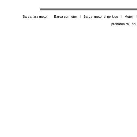
Barca fara motor
|
Barca cu motor
|
Barca, motor si peridoc
|
Motor
probarca.ro
- anu