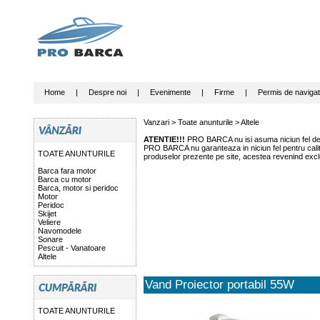
Home
|
Despre noi
|
Evenimente
|
Firme
|
Permis de navigat
Vanzari >
Toate anunturile
>
Altele
ATENTIE!!!
PRO BARCA nu isi asuma niciun fel de r
PRO BARCA nu garanteaza in niciun fel pentru calitat
TOATE ANUNTURILE
produselor prezente pe site, acestea revenind exclu
Barca fara motor
Barca cu motor
Barca, motor si peridoc
Motor
Peridoc
Skijet
Veliere
Navomodele
Sonare
Pescuit - Vanatoare
Altele
Vand Proiector portabil 55W
TOATE ANUNTURILE