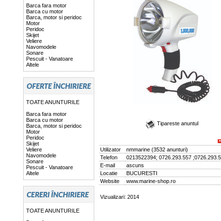
Barca fara motor
Barca cu motor
Barca, motor si peridoc
Motor
Peridoc
Skijet
Veliere
Navomodele
Sonare
Pescuit - Vanatoare
Altele
TOATE ANUNTURILE
Barca fara motor
Barca cu motor
Tipareste anuntul
Barca, motor si peridoc
Motor
Peridoc
Skijet
Veliere
Utilizator
nmmarine
(
3532 anunturi
)
Navomodele
Telefon
0213522394; 0726.293.557 ;0726.293.
Sonare
E-mail
ascuns
Pescuit - Vanatoare
Altele
Locatie
BUCURESTI
Website
www.marine-shop.ro
Vizualizari: 2014
TOATE ANUNTURILE