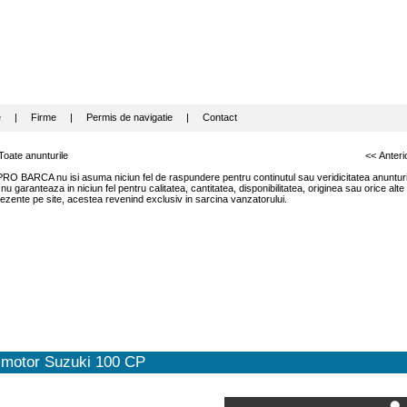
e
|
Firme
|
Permis de navigatie
|
Contact
Toate anunturile
<< Anteri
RO BARCA nu isi asuma niciun fel de raspundere pentru continutul sau veridicitatea anunturil
garanteaza in niciun fel pentru calitatea, cantitatea, disponibilitatea, originea sau orice alte
ezente pe site, acestea revenind exclusiv in sarcina vanzatorului.
motor Suzuki 100 CP