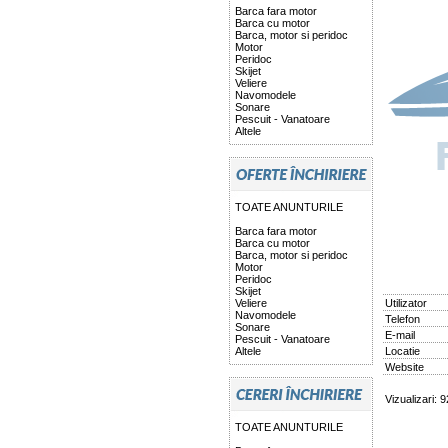
Barca fara motor
Barca cu motor
Barca, motor si peridoc
Motor
Peridoc
Skijet
Veliere
Navomodele
Sonare
Pescuit - Vanatoare
Altele
TOATE ANUNTURILE
Barca fara motor
Barca cu motor
Barca, motor si peridoc
Motor
Peridoc
Skijet
Veliere
Utilizator
Navomodele
Telefon
Sonare
E-mail
Pescuit - Vanatoare
Altele
Locatie
Website
Vizualizari: 
TOATE ANUNTURILE