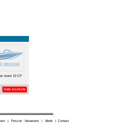
r motor 10 CP
are
|
Pescuit - Vanatoare
|
Altele
|
Contact