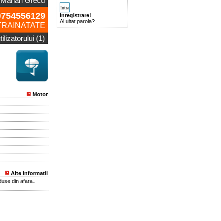
Marian Grecu
754556129
Inregistrare!
Ai uitat parola?
TRAINATATE
ilizatorului (1)
Motor
Alte informatii
se din afara..