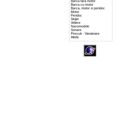
Barca fara motor
Barca cu motor
Barca, motor si peridoc
Motor
Peridoc
Skijet
Veliere
Navomodele
Sonare
Pescuit - Vanatoare
Altele