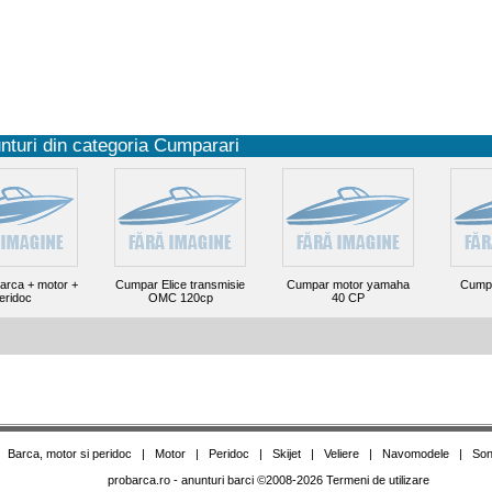
nturi din categoria Cumparari
arca + motor +
Cumpar Elice transmisie
Cumpar motor yamaha
Cumpa
eridoc
OMC 120cp
40 CP
|
Barca, motor si peridoc
|
Motor
|
Peridoc
|
Skijet
|
Veliere
|
Navomodele
|
Son
probarca.ro
- anunturi barci
©
2008-2026
Termeni de utilizare