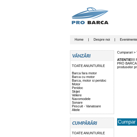
Home
|
Despre noi
|
Eveniment
Cumparari >
ATENTIE!!!
P
PRO BARCA nu 
TOATE ANUNTURILE
produselor pr
Barca fara motor
Barca cu motor
Barca, motor si peridoc
Motor
Peridoc
Skijet
Veliere
Navomodele
Sonare
Pescuit - Vanatoare
Altele
Cumpar 
TOATE ANUNTURILE