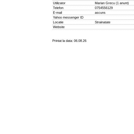
Utilizator
Marian Grecu
(
1 anunt
)
Telefon
0754556129
E-mail
ascuns
Yahoo messenger ID
Locatie
Strainatate
Website
Printat la data: 06.08.26