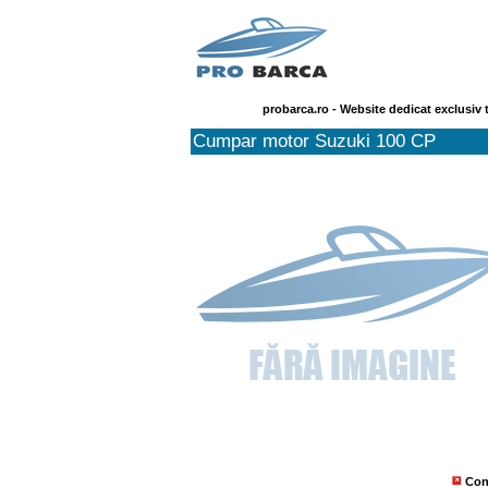
probarca.ro - Website dedicat exclusiv 
Cumpar motor Suzuki 100 CP
Con