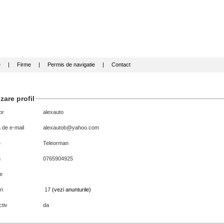
e
|
Firme
|
Permis de navigatie
|
Contact
zare profil
or
alexauto
 de e-mail
alexautob@yahoo.com
e
Teleorman
n
0765904925
e
ri
17
(vezi anunturile)
tiv
da