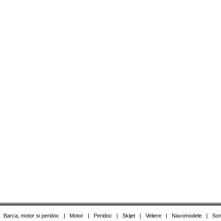
|
Barca, motor si peridoc
|
Motor
|
Peridoc
|
Skijet
|
Veliere
|
Navomodele
|
Son