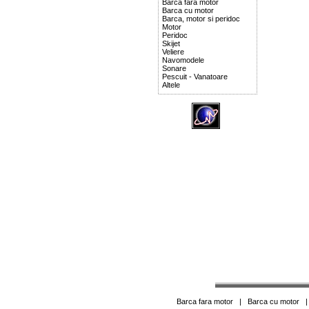
Barca fara motor
Barca cu motor
Barca, motor si peridoc
Motor
Peridoc
Skijet
Veliere
Navomodele
Sonare
Pescuit - Vanatoare
Altele
Barca fara motor
|
Barca cu motor