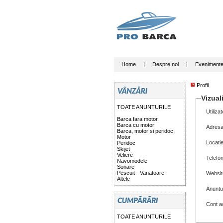
Home
|
Despre noi
|
Eveniment
Profil
Vizuali
TOATE ANUNTURILE
Utilizat
Barca fara motor
Barca cu motor
Adresa
Barca, motor si peridoc
Motor
Locati
Peridoc
Skijet
Veliere
Telefo
Navomodele
Sonare
Pescuit - Vanatoare
Websit
Altele
Anuntu
Cont ac
TOATE ANUNTURILE