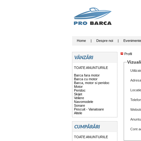
Home
|
Despre noi
|
Eveniment
Profil
Vizuali
TOATE ANUNTURILE
Utilizat
Barca fara motor
Barca cu motor
Adresa
Barca, motor si peridoc
Motor
Locati
Peridoc
Skijet
Veliere
Telefo
Navomodele
Sonare
Pescuit - Vanatoare
Websit
Altele
Anuntu
Cont ac
TOATE ANUNTURILE