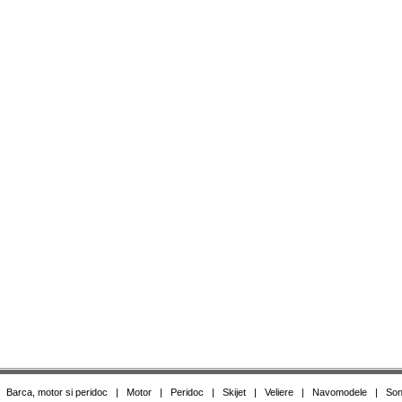
|
Barca, motor si peridoc
|
Motor
|
Peridoc
|
Skijet
|
Veliere
|
Navomodele
|
Son