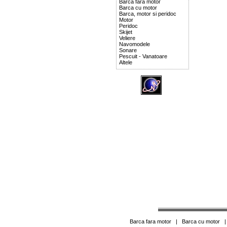
Barca fara motor
Barca cu motor
Barca, motor si peridoc
Motor
Peridoc
Skijet
Veliere
Navomodele
Sonare
Pescuit - Vanatoare
Altele
Barca fara motor
|
Barca cu motor