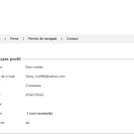
e
|
Firme
|
Permis de navigatie
|
Contact
zare profil
or
Dan cristian
 de e-mail
Dany_ro1980@yahoo.com
e
Constanta
n
0742175161
e
ri
4
(vezi anunturile)
tiv
da