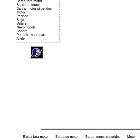
Barca fara motor
Barca cu motor
Barca, motor si peridoc
Motor
Peridoc
Skijet
Veliere
Navomodele
Sonare
Pescuit - Vanatoare
Altele
Barca fara motor
|
Barca cu motor
|
Barca, motor si peridoc
|
Motor