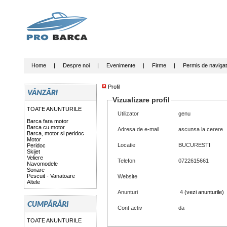
Home
|
Despre noi
|
Evenimente
|
Firme
|
Permis de navigat
Profil
Vizualizare profil
TOATE ANUNTURILE
Utilizator
genu
Barca fara motor
Barca cu motor
Adresa de e-mail
ascunsa la cerere
Barca, motor si peridoc
Motor
Locatie
BUCURESTI
Peridoc
Skijet
Veliere
Telefon
0722615661
Navomodele
Sonare
Pescuit - Vanatoare
Website
Altele
Anunturi
4
(vezi anunturile)
Cont activ
da
TOATE ANUNTURILE