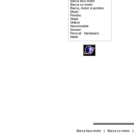
Barca fara motor
Barca cu motor
Barca, motor si peridoc
Motor
Peridoc
Skijet
Veliere
Navomodele
Sonare
Pescuit - Vanatoare
Altele
Barca fara motor
|
Barca cu motor