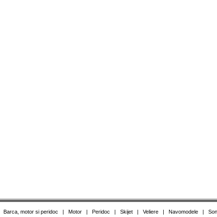
|
Barca, motor si peridoc
|
Motor
|
Peridoc
|
Skijet
|
Veliere
|
Navomodele
|
Son