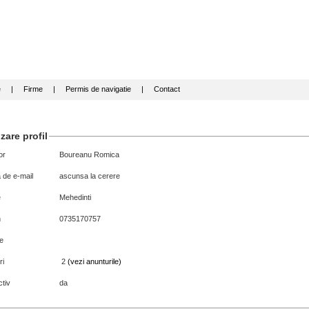
e
|
Firme
|
Permis de navigatie
|
Contact
zare profil
or
Boureanu Romica
 de e-mail
ascunsa la cerere
e
Mehedinti
n
0735170757
e
ri
2
(vezi anunturile)
tiv
da