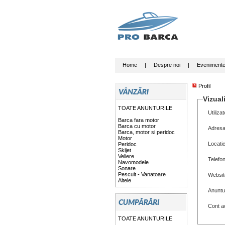
Home
|
Despre noi
|
Eveniment
Profil
Vizuali
TOATE ANUNTURILE
Utilizat
Barca fara motor
Barca cu motor
Adresa
Barca, motor si peridoc
Motor
Locati
Peridoc
Skijet
Veliere
Telefo
Navomodele
Sonare
Pescuit - Vanatoare
Websit
Altele
Anuntu
Cont ac
TOATE ANUNTURILE