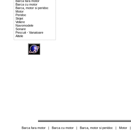
Barca fara motor
Barca cu motor
Barca, motor si peridoc
Motor
Peridoc
Skijet
Veliere
Navomodele
Sonare
Pescuit - Vanatoare
Altele
Barca fara motor
|
Barca cu motor
|
Barca, motor si peridoc
|
Motor