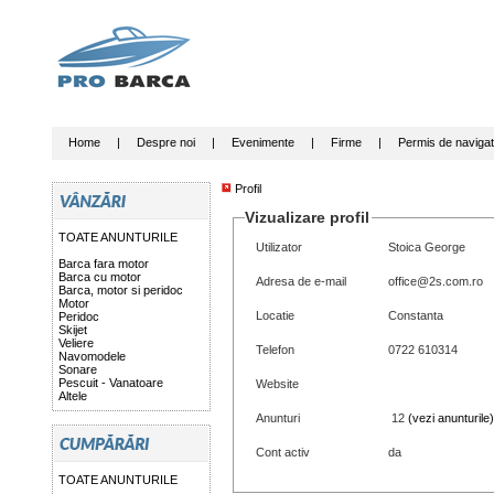
Home
|
Despre noi
|
Evenimente
|
Firme
|
Permis de navigat
Profil
Vizualizare profil
TOATE ANUNTURILE
Utilizator
Stoica George
Barca fara motor
Barca cu motor
Adresa de e-mail
office@2s.com.ro
Barca, motor si peridoc
Motor
Locatie
Constanta
Peridoc
Skijet
Veliere
Telefon
0722 610314
Navomodele
Sonare
Pescuit - Vanatoare
Website
Altele
Anunturi
12
(vezi anunturile)
Cont activ
da
TOATE ANUNTURILE