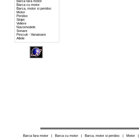
Barca fara motor
Barca cu motor
Barca, motor si peridoc
Motor
Peridoc
Skijet
Veliere
Navomodele
Sonare
Pescuit - Vanatoare
Altele
Barca fara motor
|
Barca cu motor
|
Barca, motor si peridoc
|
Motor