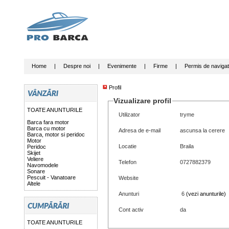
Home
|
Despre noi
|
Evenimente
|
Firme
|
Permis de navigat
Profil
Vizualizare profil
TOATE ANUNTURILE
Utilizator
tryme
Barca fara motor
Barca cu motor
Adresa de e-mail
ascunsa la cerere
Barca, motor si peridoc
Motor
Locatie
Braila
Peridoc
Skijet
Veliere
Telefon
0727882379
Navomodele
Sonare
Pescuit - Vanatoare
Website
Altele
Anunturi
6
(vezi anunturile)
Cont activ
da
TOATE ANUNTURILE