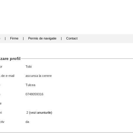
e
|
Firme
|
Permis de navigatie
|
Contact
zare profil
or
Tobi
 de e-mail
ascunsa la cerere
e
Tulcea
n
0748059316
e
ri
2
(vezi anunturile)
tiv
da