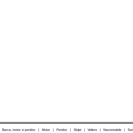
|
Barca, motor si peridoc
|
Motor
|
Peridoc
|
Skijet
|
Veliere
|
Navomodele
|
Son