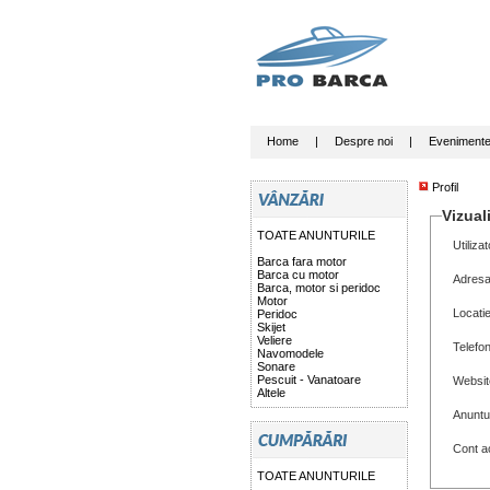
Home
|
Despre noi
|
Eveniment
Profil
Vizuali
TOATE ANUNTURILE
Utilizat
Barca fara motor
Barca cu motor
Adresa
Barca, motor si peridoc
Motor
Locati
Peridoc
Skijet
Veliere
Telefo
Navomodele
Sonare
Pescuit - Vanatoare
Websit
Altele
Anuntu
Cont ac
TOATE ANUNTURILE