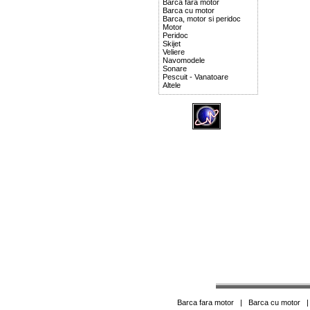
Barca fara motor
Barca cu motor
Barca, motor si peridoc
Motor
Peridoc
Skijet
Veliere
Navomodele
Sonare
Pescuit - Vanatoare
Altele
Barca fara motor
|
Barca cu motor