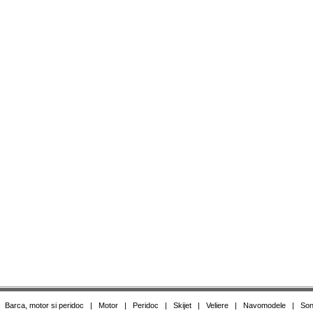
|
Barca, motor si peridoc
|
Motor
|
Peridoc
|
Skijet
|
Veliere
|
Navomodele
|
Son