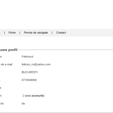
e
|
Firme
|
Permis de navigatie
|
Contact
zare profil
or
Feliciosul
 de e-mail
felicius_ro@yahoo.com
e
BUCURESTI
n
0774046992
e
ri
1
(vezi anunturile)
tiv
da