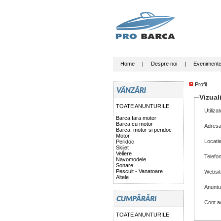
Home
|
Despre noi
|
Eveniment
Profil
Vizuali
TOATE ANUNTURILE
Utilizat
Barca fara motor
Barca cu motor
Adresa
Barca, motor si peridoc
Motor
Locati
Peridoc
Skijet
Veliere
Telefo
Navomodele
Sonare
Pescuit - Vanatoare
Websit
Altele
Anuntu
Cont ac
TOATE ANUNTURILE