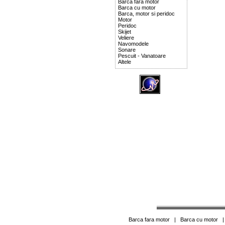
Barca fara motor
Barca cu motor
Barca, motor si peridoc
Motor
Peridoc
Skijet
Veliere
Navomodele
Sonare
Pescuit - Vanatoare
Altele
Barca fara motor
|
Barca cu motor