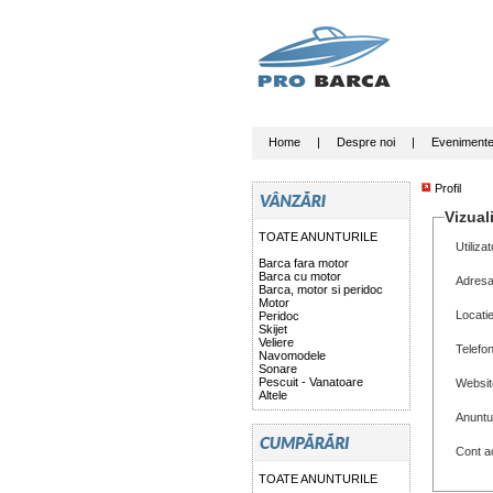
Home
|
Despre noi
|
Eveniment
Profil
Vizuali
TOATE ANUNTURILE
Utilizat
Barca fara motor
Barca cu motor
Adresa
Barca, motor si peridoc
Motor
Locati
Peridoc
Skijet
Veliere
Telefo
Navomodele
Sonare
Pescuit - Vanatoare
Websit
Altele
Anuntu
Cont ac
TOATE ANUNTURILE