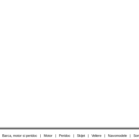
|
Barca, motor si peridoc
|
Motor
|
Peridoc
|
Skijet
|
Veliere
|
Navomodele
|
Son