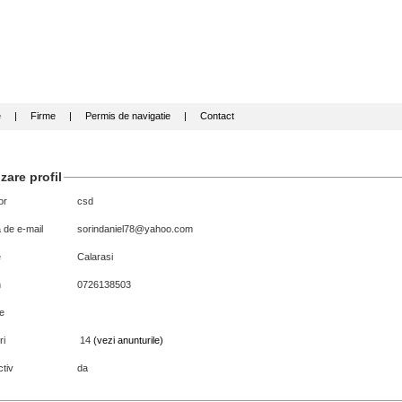
e
|
Firme
|
Permis de navigatie
|
Contact
zare profil
or
csd
 de e-mail
sorindaniel78@yahoo.com
e
Calarasi
n
0726138503
e
ri
14
(vezi anunturile)
tiv
da