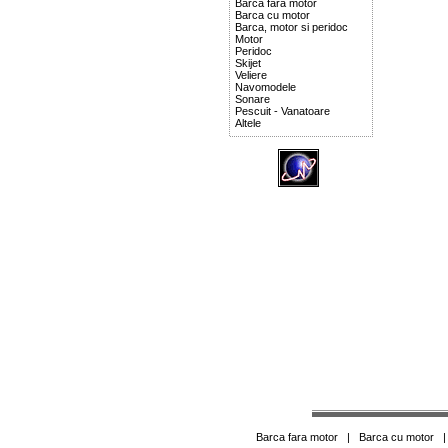
Barca fara motor
Barca cu motor
Barca, motor si peridoc
Motor
Peridoc
Skijet
Veliere
Navomodele
Sonare
Pescuit - Vanatoare
Altele
Barca fara motor
|
Barca cu motor