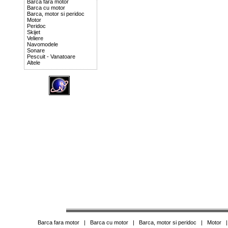
Barca fara motor
Barca cu motor
Barca, motor si peridoc
Motor
Peridoc
Skijet
Veliere
Navomodele
Sonare
Pescuit - Vanatoare
Altele
Barca fara motor
|
Barca cu motor
|
Barca, motor si peridoc
|
Motor