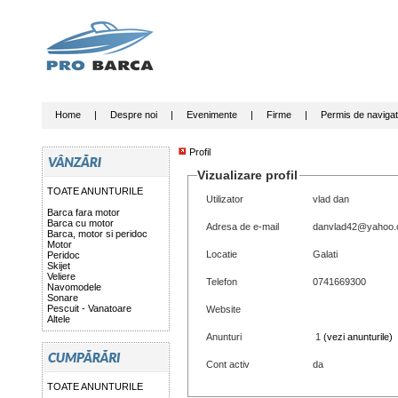
Home
|
Despre noi
|
Evenimente
|
Firme
|
Permis de navigat
Profil
Vizualizare profil
TOATE ANUNTURILE
Utilizator
vlad dan
Barca fara motor
Barca cu motor
Adresa de e-mail
danvlad42@yahoo
Barca, motor si peridoc
Motor
Locatie
Galati
Peridoc
Skijet
Veliere
Telefon
0741669300
Navomodele
Sonare
Pescuit - Vanatoare
Website
Altele
Anunturi
1
(vezi anunturile)
Cont activ
da
TOATE ANUNTURILE