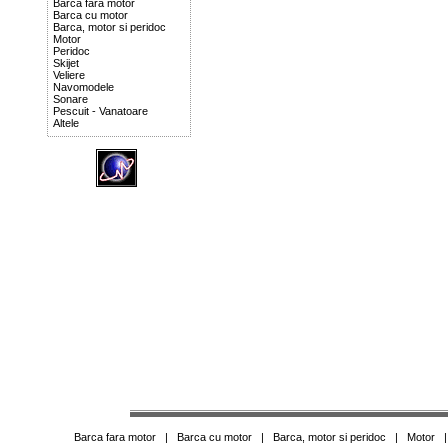
Barca fara motor
Barca cu motor
Barca, motor si peridoc
Motor
Peridoc
Skijet
Veliere
Navomodele
Sonare
Pescuit - Vanatoare
Altele
Barca fara motor
|
Barca cu motor
|
Barca, motor si peridoc
|
Motor