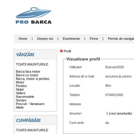
Home
|
Despre noi
|
Evenimente
|
Firme
|
Permis de navigat
Profil
Vizualizare profil
TOATE ANUNTURILE
Utilizator
Razvan2020
Barca fara motor
Barca cu motor
Adresa de e-mail
ascunsa la cerere
Barca, motor si peridoc
Motor
Locatie
Ilfov
Peridoc
Skijet
Veliere
Telefon
0744621892
Navomodele
Sonare
Pescuit - Vanatoare
Website
Altele
Anunturi
1
(vezi anunturile)
Cont activ
da
TOATE ANUNTURILE