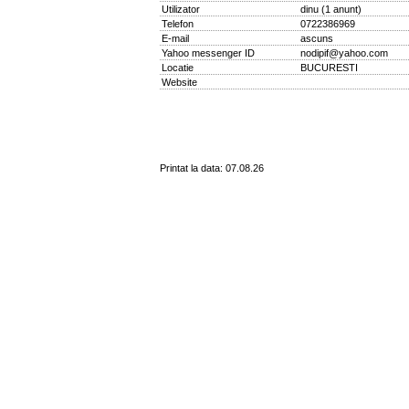
Utilizator
dinu
(
1 anunt
)
Telefon
0722386969
E-mail
ascuns
Yahoo messenger ID
nodipif@yahoo.com
Locatie
BUCURESTI
Website
Printat la data: 07.08.26