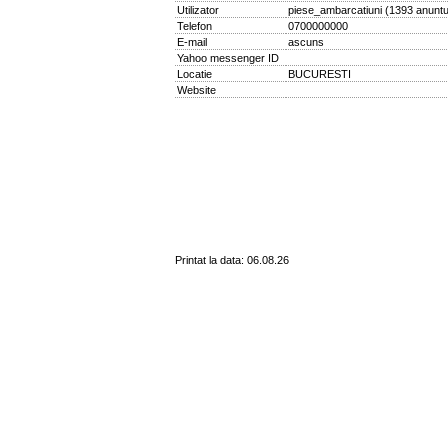
Utilizator
piese_ambarcatiuni
(
1393 anuntu
Telefon
0700000000
E-mail
ascuns
Yahoo messenger ID
Locatie
BUCURESTI
Website
Printat la data: 06.08.26