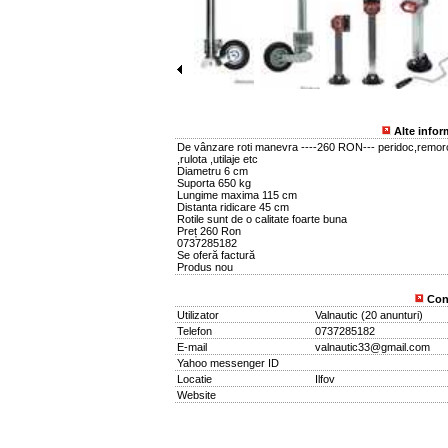
Alte infor
De vânzare roti manevra ----260 RON--- peridoc,remor
,rulota ,utilaje etc
Diametru 6 cm
Suporta 650 kg
Lungime maxima 115 cm
Distanta ridicare 45 cm
Rotile sunt de o calitate foarte buna
Preț 260 Ron
0737285182
Se oferă factură
Produs nou
Con
Utilizator
Valnautic
(
20 anunturi
)
Telefon
0737285182
E-mail
valnautic33@gmail.com
Yahoo messenger ID
Locatie
Ilfov
Website