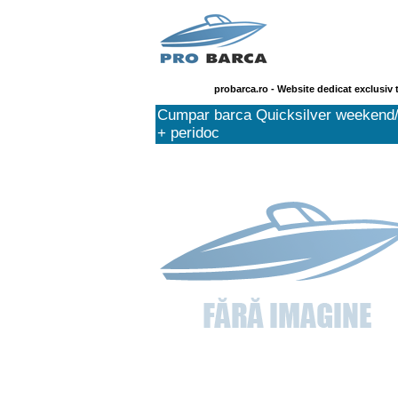
probarca.ro - Website dedicat exclusiv 
Cumpar barca Quicksilver weekend/
+ peridoc