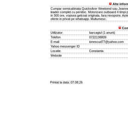
Alte infor
Cumpar semicabinata Quicksilver Weekend sau Jeann
leader complet cu peridoc. Motorizare outboard 4 timpi 
in 300 ore, vopsea gelcoat originala, fara revopsire. Ast
oferte in privat pe whatsapp. Multumesc.
Con
Utilizator
barcagiul
(
1 anunt
)
Telefon
0722138809
E-mail
ionescud77@yahoo.com
Yahoo messenger ID
Locatie
Constanta
Website
Printat la data: 07.08.26