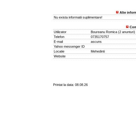
Alte infor
Nu exista informatii suplimentare!
Con
Utilizator
Boureanu Romica
(
2 anunturi
)
Telefon
0735170757
E-mail
ascuns
Yahoo messenger ID
Locatie
Mehedinti
Website
Printat la data: 08.08.26