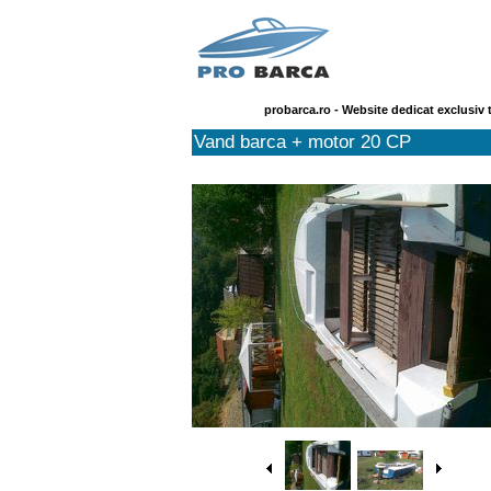
probarca.ro - Website dedicat exclusiv 
Vand barca + motor 20 CP