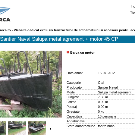
In
Tip
arca.ro - Website dedicat exclusiv tranzactiilor de ambarcatiuni si accesorii pentru ac
Santier Naval Salupa metal agrement + motor 45 CP
Barca cu motor
Data anunt
15-07-2012
Categorie
Otel
Producator
Santier Naval
Model
Salupa metal agrement
Lungime
7.50 m
Latime
0.00 m
Pescaj
0.00 m
Greutate
0 kg
Capacitate
16 persoane
An fabricatie
-
Stare ambarcatiune
foarte buna