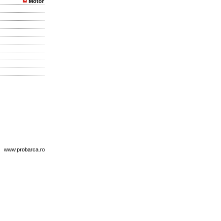
Motor
www.probarca.ro