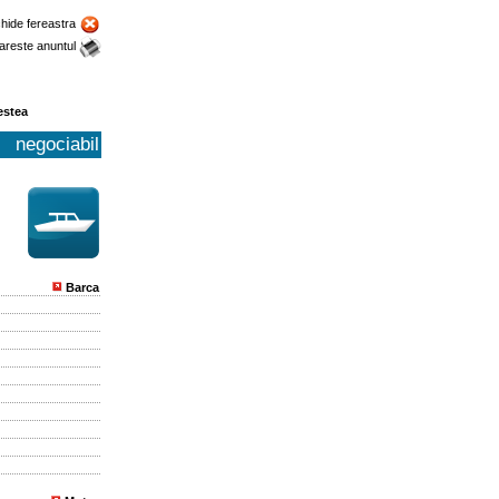
chide fereastra
areste anuntul
estea
negociabil
Barca