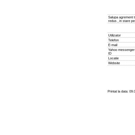
Salupa agrement tur
redus , in stare pe
Utilizator
Telefon
E-mail
Yahoo messenger
ID
Locatie
Website
Printat la data: 09