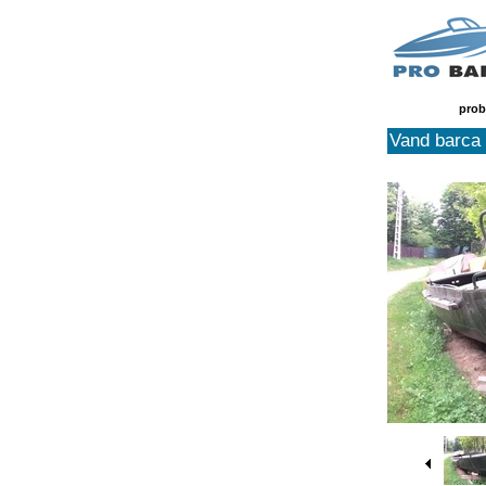
prob
Vand barca 