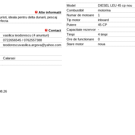
Model
DIESEL LEU 45 cp nou
Combustibil
motorina
Alte informatii
Numar de motoare
1
isti, ideala pentru delta dunarii, pescaj
Tip motor
inboard
rfecta
Putere
45 CP
Capacitate rezervor
-
Contact
Timpi
4 timpi
vasilica teodorescu
(
4 anunturi
)
Ore de functionare
0
0722656545 / 0762557388
Stare motor
noua
teodorescuvasilica.argova@yahoo.com
Calarasi
.08.26