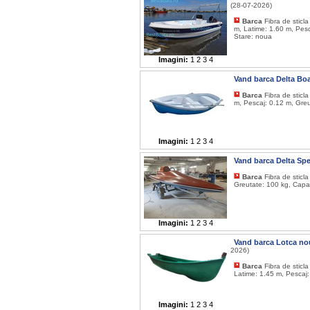
(28-07-2026)
Barca
Fibra de sticl
m, Latime: 1.60 m, Pesc
Stare: noua
Imagini:
1
2
3
4
Vand barca Delta Bo
Barca
Fibra de sticl
m, Pescaj: 0.12 m, Greu
Imagini:
1
2
3
4
Vand barca Delta Sp
Barca
Fibra de sticl
Greutate: 100 kg, Capa
Imagini:
1
2
3
4
Vand barca Lotca no
2026)
Barca
Fibra de sticl
Latime: 1.45 m, Pescaj:
Imagini:
1
2
3
4