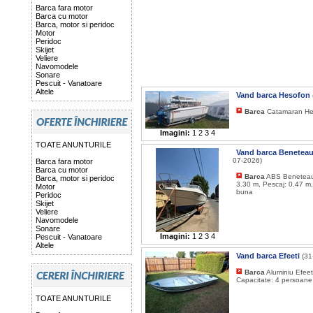
Barca fara motor
Barca cu motor
Barca, motor si peridoc
Motor
Peridoc
Skijet
Veliere
Navomodele
Sonare
Pescuit - Vanatoare
Altele
Vand barca Hesofon
Barca
Catamaran Hes
Imagini:
1
2
3
4
TOATE ANUNTURILE
Vand barca Beneteau
07-2026)
Barca fara motor
Barca cu motor
Barca
ABS Beneteau 
Barca, motor si peridoc
3.30 m, Pescaj: 0.47 m,
Motor
buna
Peridoc
Skijet
Veliere
Navomodele
Sonare
Imagini:
1
2
3
4
Pescuit - Vanatoare
Altele
Vand barca Efeeti
(31
Barca
Aluminiu Efeet
Capacitate: 4 persoane,
TOATE ANUNTURILE