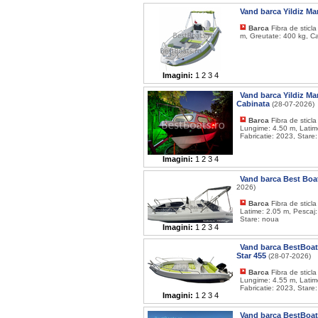
Vand barca Yildiz M
Barca
Fibra de sticl
m, Greutate: 400 kg, Ca
Imagini:
1
2
3
4
Vand barca Yildiz Ma
Cabinata
(28-07-2026)
Barca
Fibra de sticl
Lungime: 4.50 m, Latim
Fabricatie: 2023, Stare
Imagini:
1
2
3
4
Vand barca Best Boat
2026)
Barca
Fibra de sticl
Latime: 2.05 m, Pescaj:
Stare: noua
Imagini:
1
2
3
4
Vand barca BestBoat 
Star 455
(28-07-2026)
Barca
Fibra de sticl
Lungime: 4.55 m, Latim
Fabricatie: 2023, Stare
Imagini:
1
2
3
4
Vand barca BestBoatS