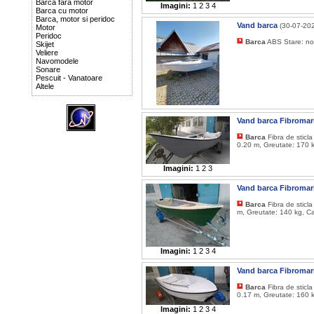
Barca fara motor
Imagini:
1
2
3
4
Barca cu motor
Barca, motor si peridoc
Vand barca
(30-07-20
Motor
Peridoc
Barca
ABS Stare: n
Skijet
Veliere
Navomodele
Sonare
Pescuit - Vanatoare
Altele
Vand barca Fibromari
Barca
Fibra de sticl
0.20 m, Greutate: 170 k
Imagini:
1
2
3
Vand barca Fibromari
Barca
Fibra de sticl
m, Greutate: 140 kg, Ca
Imagini:
1
2
3
4
Vand barca Fibromari
Barca
Fibra de sticl
0.17 m, Greutate: 160 k
Imagini:
1
2
3
4