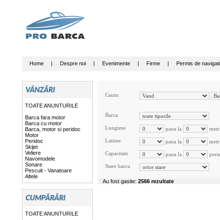
Home
|
Despre noi
|
Evenimente
|
Firme
|
Permis de navigat
Cauta:
TOATE ANUNTURILE
Barca
Barca fara motor
Barca cu motor
Lungime
pana la
metr
Barca, motor si peridoc
Motor
Latime
Peridoc
pana la
metr
Skijet
Veliere
Capacitate
pana la
pers
Navomodele
Sonare
Stare barca
Pescuit - Vanatoare
Altele
Au fost gasite:
2566 rezultate
TOATE ANUNTURILE