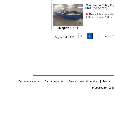
Vand barca Categ C p
2026
(28-07-2026)
Barca
Fibra de sticl
6.00 m, Latime: 1.80 m,
Imagini:
1
2
3
4
1
2
3
4
Pagina 2 din 129
Barca fara motor
|
Barca cu motor
|
Barca, motor si peridoc
|
Motor
probarca.ro
- anu