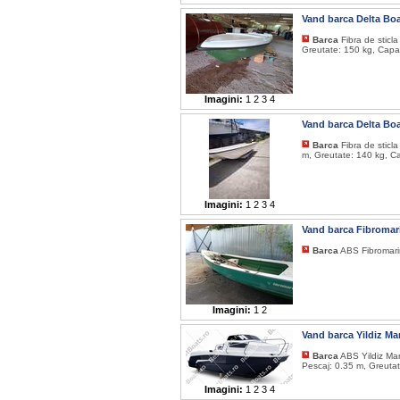
Vand barca Delta Boa
Barca
Fibra de sticl
Greutate: 150 kg, Capa
Imagini:
1
2
3
4
Vand barca Delta Bo
Barca
Fibra de sticl
m, Greutate: 140 kg, C
Imagini:
1
2
3
4
Vand barca Fibroma
Barca
ABS Fibromari
Imagini:
1
2
Vand barca Yildiz M
Barca
ABS Yildiz Ma
Pescaj: 0.35 m, Greutat
Imagini:
1
2
3
4