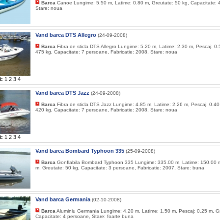
Barca
Canoe Lungime: 5.50 m, Latime: 0.80 m, Greutate: 50 kg, Capacitate: 
Stare: noua
Vand barca DTS Allegro
(24-09-2008)
Barca
Fibra de sticla DTS Allegro Lungime: 5.20 m, Latime: 2.30 m, Pescaj: 0.
475 kg, Capacitate: 7 persoane, Fabricatie: 2008, Stare: noua
i:
1
2
3
4
Vand barca DTS Jazz
(24-09-2008)
Barca
Fibra de sticla DTS Jazz Lungime: 4.85 m, Latime: 2.26 m, Pescaj: 0.40
420 kg, Capacitate: 7 persoane, Fabricatie: 2008, Stare: noua
i:
1
2
3
4
Vand barca Bombard Typhoon 335
(25-09-2008)
Barca
Gonflabila Bombard Typhoon 335 Lungime: 335.00 m, Latime: 150.00 m
m, Greutate: 50 kg, Capacitate: 3 persoane, Fabricatie: 2007, Stare: buna
Vand barca Germania
(02-10-2008)
Barca
Aluminiu Germania Lungime: 4.20 m, Latime: 1.50 m, Pescaj: 0.25 m, G
Capacitate: 4 persoane, Stare: foarte buna