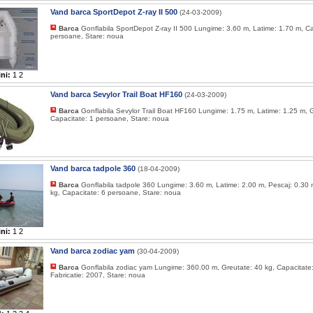
Vand barca SportDepot Z-ray II 500
(24-03-2009)
Barca
Gonflabila SportDepot Z-ray II 500 Lungime: 3.60 m, Latime: 1.70 m, Ca
persoane, Stare: noua
ni:
1
2
Vand barca Sevylor Trail Boat HF160
(24-03-2009)
Barca
Gonflabila Sevylor Trail Boat HF160 Lungime: 1.75 m, Latime: 1.25 m, G
Capacitate: 1 persoane, Stare: noua
Vand barca tadpole 360
(18-04-2009)
Barca
Gonflabila tadpole 360 Lungime: 3.60 m, Latime: 2.00 m, Pescaj: 0.30 
kg, Capacitate: 6 persoane, Stare: noua
ni:
1
2
Vand barca zodiac yam
(30-04-2009)
Barca
Gonflabila zodiac yam Lungime: 360.00 m, Greutate: 40 kg, Capacitate
Fabricatie: 2007, Stare: noua