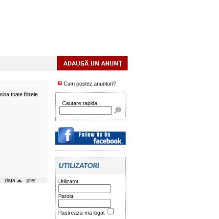
Cum postez anunturi?
mina toate filtrele
Cautare rapida:
a:
data
pret
Utilizator
Parola
Pastreaza-ma logat