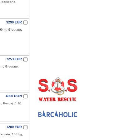
4 persoane,
9290 EUR
50 m, Greutate:
7253 EUR
 m, Greutate:
4600 RON
, Pescaj: 0.10
1200 EUR
reutate: 150 kg,