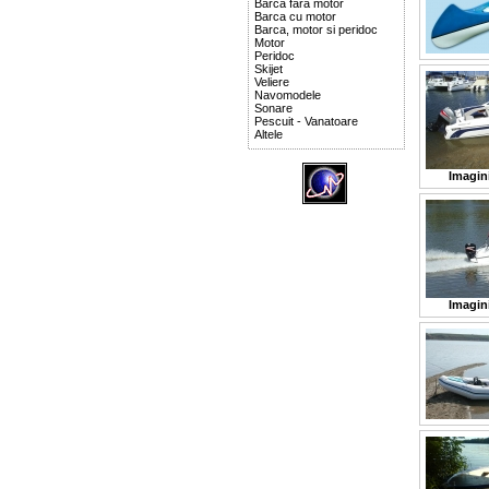
Barca fara motor
Barca cu motor
Barca, motor si peridoc
Motor
Peridoc
Skijet
Veliere
Navomodele
Sonare
Pescuit - Vanatoare
Altele
Imagin
Imagin