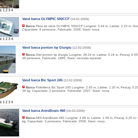
i:
1
2
3
4
Vand barca OLYMPIC 500CCF
(14-01-2009)
Barca
Fibra de sticla OLYMPIC 500CCF Lungime: 5.44 m, Latime: 2.15 m, Gre
Capacitate: 6 persoane, Fabricatie: 2008, Stare: noua
i:
1
2
3
4
Vand barca ponton tip Giurgiu
(12-02-2009)
Barca
Otel ponton tip Giurgiu Lungime: 28.16 m, Latime: 5.16 m, Pescaj: 0.55
48 persoane, Fabricatie: 1985, Stare: necesita reparatii
Vand barca Bic Sport 245
(12-02-2009)
Barca
Polietilena Bic Sport 245 Lungime: 2.45 m, Latime: 1.20 m, Pescaj: 0.2
39 kg, Capacitate: 2 persoane, Fabricatie: 2007, Stare: noua
i:
1
2
3
4
Vand barca AriesBoats 460
(16-03-2009)
Barca
ABS AriesBoats 460 Lungime: 4.68 m, Latime: 1.56 m, Pescaj: 0.20 m, 
kg, Capacitate: 3 persoane, Fabricatie: 2008, Stare: noua