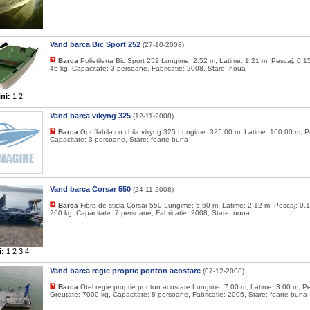
Vand barca Bic Sport 252
(27-10-2008)
Barca
Polietilena Bic Sport 252 Lungime: 2.52 m, Latime: 1.21 m, Pescaj: 0.1
45 kg, Capacitate: 3 persoane, Fabricatie: 2008, Stare: noua
ni:
1
2
Vand barca vikyng 325
(12-11-2008)
Barca
Gonflabila cu chila vikyng 325 Lungime: 325.00 m, Latime: 160.00 m, P
Capacitate: 3 persoane, Stare: foarte buna
Vand barca Corsar 550
(24-11-2008)
Barca
Fibra de sticla Corsar 550 Lungime: 5.60 m, Latime: 2.12 m, Pescaj: 0.
260 kg, Capacitate: 7 persoane, Fabricatie: 2008, Stare: noua
i:
1
2
3
4
Vand barca regie proprie ponton acostare
(07-12-2008)
Barca
Otel regie proprie ponton acostare Lungime: 7.00 m, Latime: 3.00 m, Pe
Greutate: 7000 kg, Capacitate: 8 persoane, Fabricatie: 2006, Stare: foarte buna