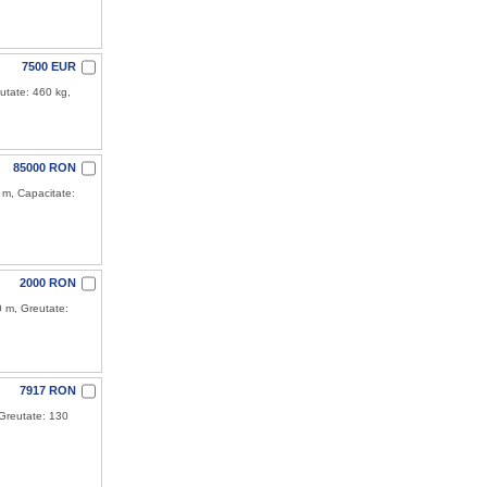
7500 EUR
utate: 460 kg,
85000 RON
 m, Capacitate:
2000 RON
0 m, Greutate:
7917 RON
Greutate: 130