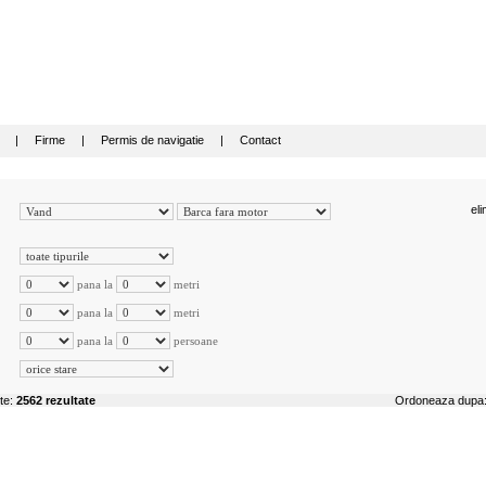
|
Firme
|
Permis de navigatie
|
Contact
eli
pana la
metri
pana la
metri
pana la
persoane
ite:
2562 rezultate
Ordoneaza dup