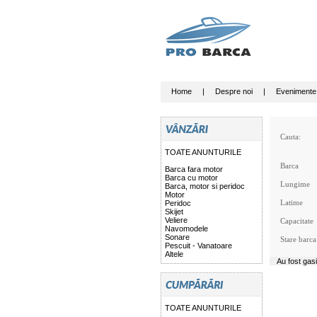
Home
|
Despre noi
|
Evenimente
Cauta:
TOATE ANUNTURILE
Barca
Barca fara motor
Barca cu motor
Lungime
Barca, motor si peridoc
Motor
Latime
Peridoc
Skijet
Veliere
Capacitate
Navomodele
Sonare
Stare barca
Pescuit - Vanatoare
Altele
Au fost gas
TOATE ANUNTURILE