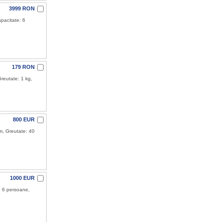
3999 RON
pacitate: 6
179 RON
reutate: 1 kg,
800 EUR
m, Greutate: 40
1000 EUR
: 6 persoane,