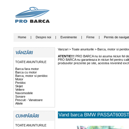
Home
|
Despre noi
|
Evenimente
|
Firme
|
Permis de navigat
Vanzari >
Toate anunturile
>
Barca, motor si perido
ATENTIE!!!
PRO BARCA nu isi asuma niciun fel de r
PRO BARCA nu garanteaza in niciun fel pentru calitat
TOATE ANUNTURILE
produselor prezente pe site, acestea revenind exclu
Barca fara motor
Barca cu motor
Barca, motor si peridoc
Motor
Peridoc
Skijet
Veliere
Navomodele
Sonare
Pescuit - Vanatoare
Altele
Vand barca BMW PASSAT600STD 
TOATE ANUNTURILE