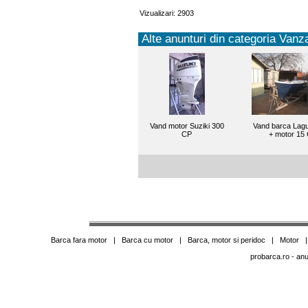
Vizualizari: 2903
Alte anunturi din categoria Vanza
Vand motor Suziki 300
Vand barca Lag
CP
+ motor 15
Barca fara motor
|
Barca cu motor
|
Barca, motor si peridoc
|
Motor
probarca.ro
- anu