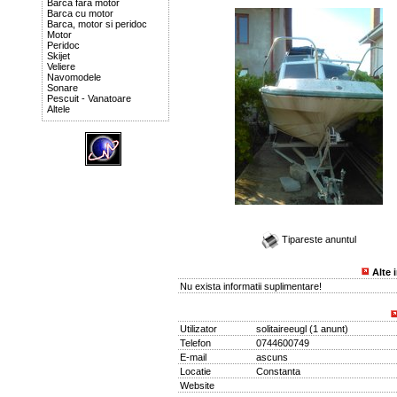
Barca fara motor
Barca cu motor
Barca, motor si peridoc
Motor
Peridoc
Skijet
Veliere
Navomodele
Sonare
Pescuit - Vanatoare
Altele
Tipareste anuntul
Alte 
Nu exista informatii suplimentare!
Utilizator
solitaireeugl
(
1 anunt
)
Telefon
0744600749
E-mail
ascuns
Locatie
Constanta
Website