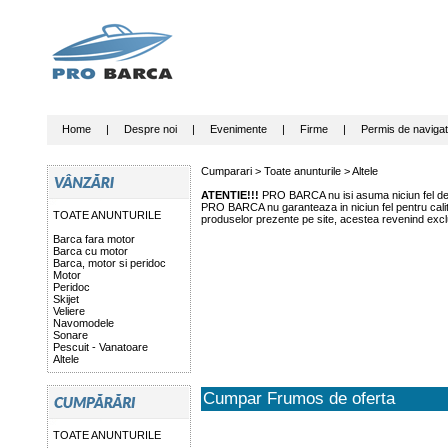
Home
|
Despre noi
|
Evenimente
|
Firme
|
Permis de navigat
Cumparari >
Toate anunturile
>
Altele
ATENTIE!!!
PRO BARCA nu isi asuma niciun fel de r
PRO BARCA nu garanteaza in niciun fel pentru calitat
TOATE ANUNTURILE
produselor prezente pe site, acestea revenind exclu
Barca fara motor
Barca cu motor
Barca, motor si peridoc
Motor
Peridoc
Skijet
Veliere
Navomodele
Sonare
Pescuit - Vanatoare
Altele
Cumpar Frumos de oferta
TOATE ANUNTURILE