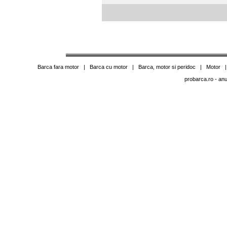
Barca fara motor
|
Barca cu motor
|
Barca, motor si peridoc
|
Motor
probarca.ro
- anu