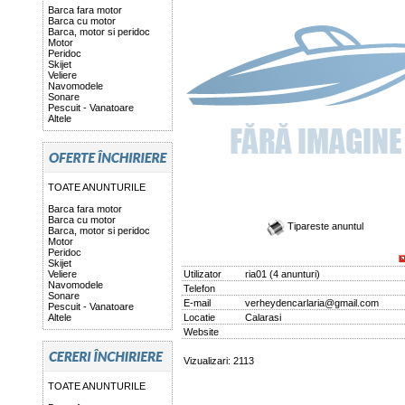
Barca fara motor
Barca cu motor
Barca, motor si peridoc
Motor
Peridoc
Skijet
Veliere
Navomodele
Sonare
Pescuit - Vanatoare
Altele
TOATE ANUNTURILE
Barca fara motor
Barca cu motor
Tipareste anuntul
Barca, motor si peridoc
Motor
Peridoc
Skijet
Veliere
Utilizator
ria01
(
4 anunturi
)
Navomodele
Telefon
Sonare
E-mail
verheydencarlaria@gmail.com
Pescuit - Vanatoare
Altele
Locatie
Calarasi
Website
Vizualizari: 2113
TOATE ANUNTURILE