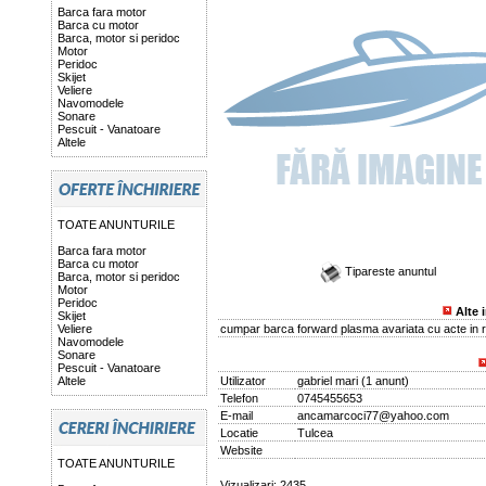
Barca fara motor
Barca cu motor
Barca, motor si peridoc
Motor
Peridoc
Skijet
Veliere
Navomodele
Sonare
Pescuit - Vanatoare
Altele
TOATE ANUNTURILE
Barca fara motor
Barca cu motor
Tipareste anuntul
Barca, motor si peridoc
Motor
Peridoc
Alte 
Skijet
Veliere
cumpar barca forward plasma avariata cu acte in 
Navomodele
Sonare
Pescuit - Vanatoare
Altele
Utilizator
gabriel mari
(
1 anunt
)
Telefon
0745455653
E-mail
ancamarcoci77@yahoo.com
Locatie
Tulcea
Website
TOATE ANUNTURILE
Vizualizari: 2435