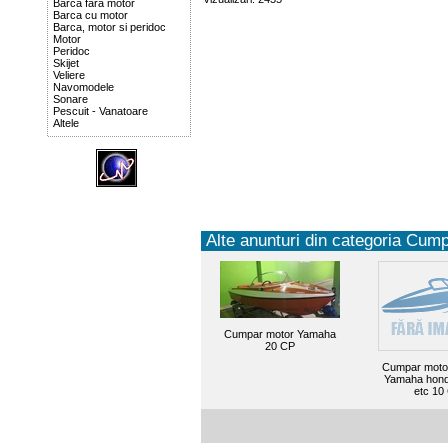
Barca fara motor
Barca cu motor
Barca, motor si peridoc
Motor
Peridoc
Skijet
Veliere
Navomodele
Sonare
Pescuit - Vanatoare
Altele
Alte anunturi din categoria Cump
Cumpar motor Yamaha
20 CP
Cumpar moto
Yamaha hond
etc 10