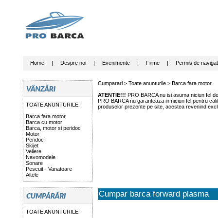
Home
|
Despre noi
|
Evenimente
|
Firme
|
Permis de navigat
Cumparari >
Toate anunturile
>
Barca fara motor
ATENTIE!!!
PRO BARCA nu isi asuma niciun fel de r
PRO BARCA nu garanteaza in niciun fel pentru calitat
TOATE ANUNTURILE
produselor prezente pe site, acestea revenind exclu
Barca fara motor
Barca cu motor
Barca, motor si peridoc
Motor
Peridoc
Skijet
Veliere
Navomodele
Sonare
Pescuit - Vanatoare
Altele
Cumpar barca forward plasma
TOATE ANUNTURILE