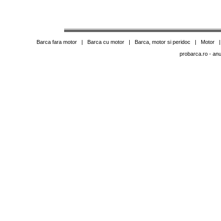
Barca fara motor
|
Barca cu motor
|
Barca, motor si peridoc
|
Motor
probarca.ro
- anu