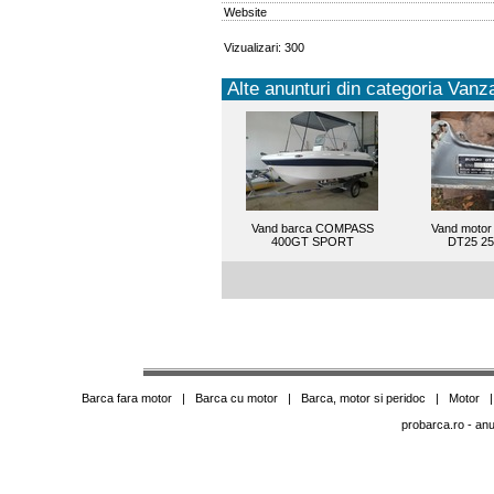
Website
Vizualizari: 300
Alte anunturi din categoria Vanza
Vand barca COMPASS
Vand motor
400GT SPORT
DT25 25
Barca fara motor
|
Barca cu motor
|
Barca, motor si peridoc
|
Motor
probarca.ro
- anu