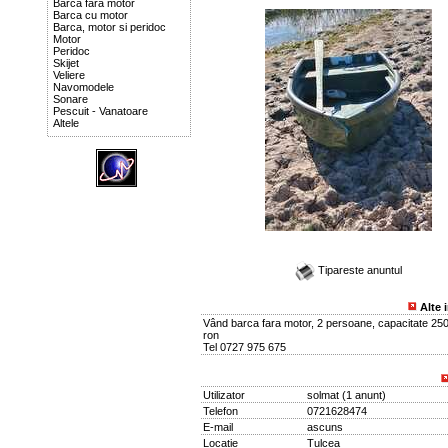
Barca fara motor
Barca cu motor
Barca, motor si peridoc
Motor
Peridoc
Skijet
Veliere
Navomodele
Sonare
Pescuit - Vanatoare
Altele
Tipareste anuntul
Alte 
Vând barca fara motor, 2 persoane, capacitate 25
ron
Tel 0727 975 675
Utilizator
solmat
(
1 anunt
)
Telefon
0721628474
E-mail
ascuns
Locatie
Tulcea