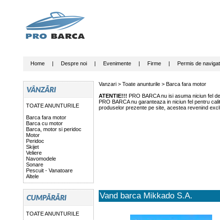
Home
|
Despre noi
|
Evenimente
|
Firme
|
Permis de navigat
Vanzari >
Toate anunturile
>
Barca fara motor
ATENTIE!!!
PRO BARCA nu isi asuma niciun fel de r
PRO BARCA nu garanteaza in niciun fel pentru calitat
TOATE ANUNTURILE
produselor prezente pe site, acestea revenind exclu
Barca fara motor
Barca cu motor
Barca, motor si peridoc
Motor
Peridoc
Skijet
Veliere
Navomodele
Sonare
Pescuit - Vanatoare
Altele
Vand barca Mikkado S.A.
TOATE ANUNTURILE