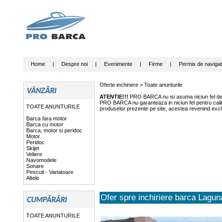
Home
|
Despre noi
|
Evenimente
|
Firme
|
Permis de navigat
Oferte inchiriere >
Toate anunturile
ATENTIE!!!
PRO BARCA nu isi asuma niciun fel de r
PRO BARCA nu garanteaza in niciun fel pentru calitat
TOATE ANUNTURILE
produselor prezente pe site, acestea revenind exclu
Barca fara motor
Barca cu motor
Barca, motor si peridoc
Motor
Peridoc
Skijet
Veliere
Navomodele
Sonare
Pescuit - Vanatoare
Altele
Ofer spre inchiriere barca Lagu
TOATE ANUNTURILE