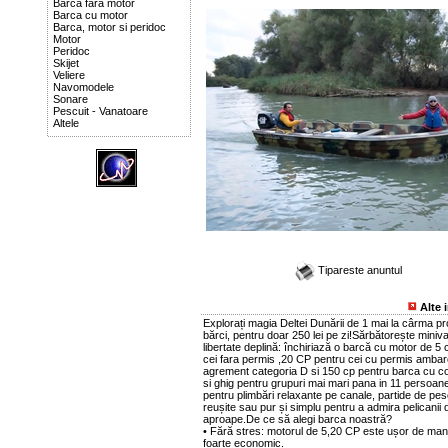
Barca fara motor
Barca cu motor
Barca, motor si peridoc
Motor
Peridoc
Skijet
Veliere
Navomodele
Sonare
Pescuit - Vanatoare
Altele
Tipareste anuntul
Alte 
Explorați magia Deltei Dunării de 1 mai la cârma pro
bărci, pentru doar 250 lei pe zi!Sărbătorește miniv
libertate deplină: închiriază o barcă cu motor de 5 
cei fara permis ,20 CP pentru cei cu permis ambar
agrement categoria D si 150 cp pentru barca cu c
si ghig pentru grupuri mai mari pana in 11 persoane
pentru plimbări relaxante pe canale, partide de pes
reușite sau pur și simplu pentru a admira pelicanii 
aproape.De ce să alegi barca noastră?
• Fără stres: motorul de 5,20 CP este ușor de man
foarte economic.