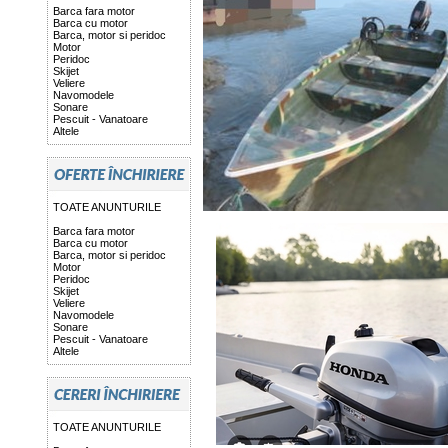
Barca fara motor
Barca cu motor
Barca, motor si peridoc
Motor
Peridoc
Skijet
Veliere
Navomodele
Sonare
Pescuit - Vanatoare
Altele
TOATE ANUNTURILE
Barca fara motor
Barca cu motor
Barca, motor si peridoc
Motor
Peridoc
Skijet
Veliere
Navomodele
Sonare
Pescuit - Vanatoare
Altele
TOATE ANUNTURILE