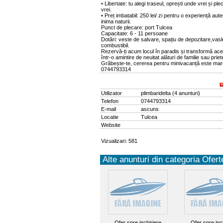
• Libertate: tu alegi traseul, oprești unde vrei și ple
vrei.
• Preț imbatabil: 250 lei/ zi pentru o experiență aute
inima naturii.
Punct de plecare: port Tulcea
Capacitate: 6 - 11 persoane
Dotări: veste de salvare, spațiu de depozitare,vasl
combustibil.
Rezervă-ți acum locul în paradis și transformă ace
într-o amintire de neuitat alături de familie sau priet
Grăbește-te, cererea pentru minivacanță este mar
0744793314
Utilizator
plimbaridelta
(
4 anunturi
)
Telefon
0744793314
E-mail
ascuns
Locatie
Tulcea
Website
Vizualizari: 581
Alte anunturi din categoria Oferte
Ofer spre inchiriere
Ofer spre inc