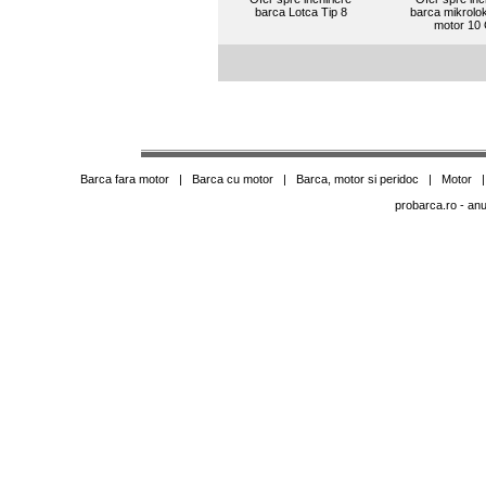
barca Lotca Tip 8
barca mikrolok
motor 10
Barca fara motor
|
Barca cu motor
|
Barca, motor si peridoc
|
Motor
probarca.ro
- anu