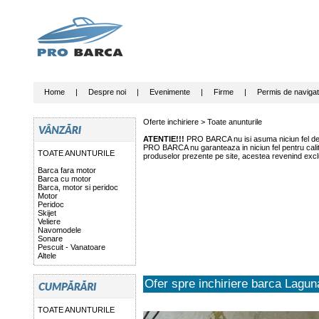
Home
|
Despre noi
|
Evenimente
|
Firme
|
Permis de navigat
Oferte inchiriere >
Toate anunturile
ATENTIE!!!
PRO BARCA nu isi asuma niciun fel de r
PRO BARCA nu garanteaza in niciun fel pentru calitat
TOATE ANUNTURILE
produselor prezente pe site, acestea revenind exclu
Barca fara motor
Barca cu motor
Barca, motor si peridoc
Motor
Peridoc
Skijet
Veliere
Navomodele
Sonare
Pescuit - Vanatoare
Altele
Ofer spre inchiriere barca Lagu
TOATE ANUNTURILE