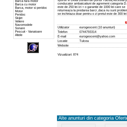
sportiv in Delta Dunarii din portul Tulcea,necesita 
Barca fara motor
conducator ambatcatiuni de agrement categoria D.
Barca cu motor
este de 250 lei /zi + o garantie de 1000 lei care se
Barca, motor si peridoc
returneaza la predarea barci ,daca nu sunt probl
Motor
se inchiriaza doar pentru o zi pretul este de 300 lei 
Peridoc
Skijet
Veliere
Navomodele
Utilizator
eurogeocent
(
10 anunturi
)
Sonare
Pescuit - Vanatoare
Telefon
0744793314
Altele
E-mail
eurogeocent@yahoo.com
Locatie
Tulcea
Website
Vizualizari: 874
Alte anunturi din categoria Oferte