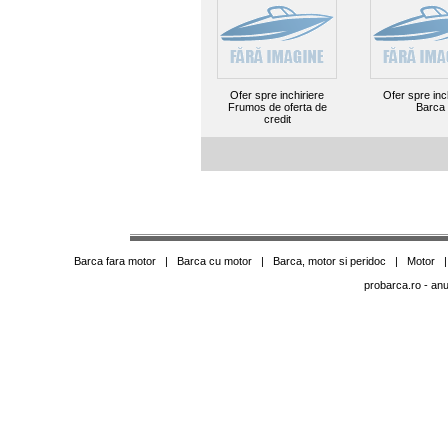
Ofer spre inchiriere
Ofer spre inc
Frumos de oferta de
Barca
credit
Barca fara motor
|
Barca cu motor
|
Barca, motor si peridoc
|
Motor
probarca.ro
- anu