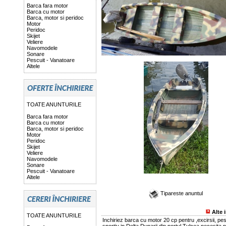
Barca fara motor
Barca cu motor
Barca, motor si peridoc
Motor
Peridoc
Skijet
Veliere
Navomodele
Sonare
Pescuit - Vanatoare
Altele
TOATE ANUNTURILE
Barca fara motor
Barca cu motor
Barca, motor si peridoc
Motor
Peridoc
Skijet
Veliere
Navomodele
Sonare
Pescuit - Vanatoare
Altele
Tipareste anuntul
Alte 
TOATE ANUNTURILE
Inchiriez barca cu motor 20 cp pentru ,excirsii, pes