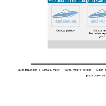
Alte anunturi din categoria Cump
Cumpar peridoc
Cumpar mo
Mercruiser Al
gen II
Barca fara motor
|
Barca cu motor
|
Barca, motor si peridoc
|
Motor
probarca.ro
- anu