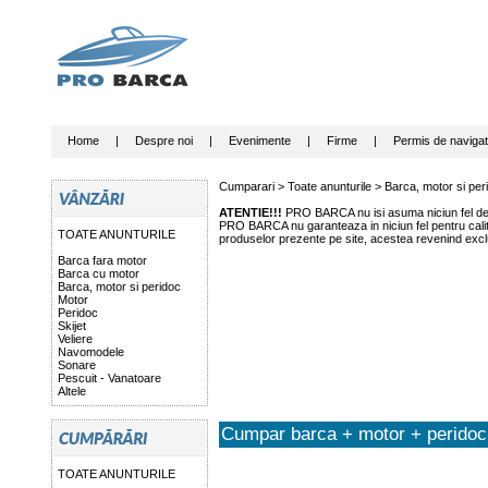
Home
|
Despre noi
|
Evenimente
|
Firme
|
Permis de navigat
Cumparari >
Toate anunturile
>
Barca, motor si per
ATENTIE!!!
PRO BARCA nu isi asuma niciun fel de r
PRO BARCA nu garanteaza in niciun fel pentru calitat
TOATE ANUNTURILE
produselor prezente pe site, acestea revenind exclu
Barca fara motor
Barca cu motor
Barca, motor si peridoc
Motor
Peridoc
Skijet
Veliere
Navomodele
Sonare
Pescuit - Vanatoare
Altele
Cumpar barca + motor + peridoc
TOATE ANUNTURILE