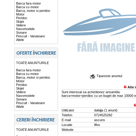
Barca fara motor
Barca cu motor
Barca, motor si peridoc
Motor
Peridoc
Skijet
Veliere
Navomodele
Sonare
Pescuit - Vanatoare
Altele
TOATE ANUNTURILE
Barca fara motor
Barca cu motor
Tipareste anuntul
Barca, motor si peridoc
Motor
Peridoc
Alte 
Skijet
Veliere
Sunt interesat sa achizitionez ansamblu
Navomodele
barca+motor+perdioc cu un buget de max 10000 e
Sonare
Pescuit - Vanatoare
Altele
Utilizator
dabijja
(
1 anunt
)
Telefon
0724525282
E-mail
ascuns
Locatie
Ilfov
TOATE ANUNTURILE
Website