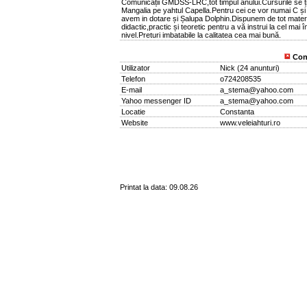
Comunicații GMDSS-LRC,tot timpul anului.Cursurile se ți
Mangalia pe yahtul Capella.Pentru cei ce vor numai C și
avem in dotare și Șalupa Dolphin.Dispunem de tot materi
didactic,practic și teoretic pentru a vă instrui la cel mai în
nivel.Preturi imbatabile la calitatea cea mai bună.
Con
Utilizator
Nick
(
24 anunturi
)
Telefon
o724208535
E-mail
a_stema@yahoo.com
Yahoo messenger ID
a_stema@yahoo.com
Locatie
Constanta
Website
www.veleiahturi.ro
Printat la data: 09.08.26