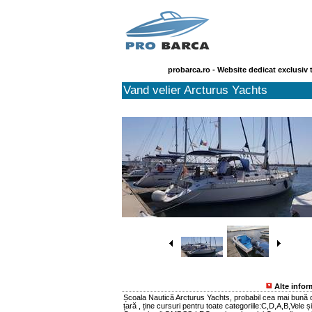
probarca.ro - Website dedicat exclusiv 
Vand velier Arcturus Yachts
Alte infor
Școala Nautică Arcturus Yachts, probabil cea mai bună 
țară , ține cursuri pentru toate categoriile:C,D,A,B,Vele și