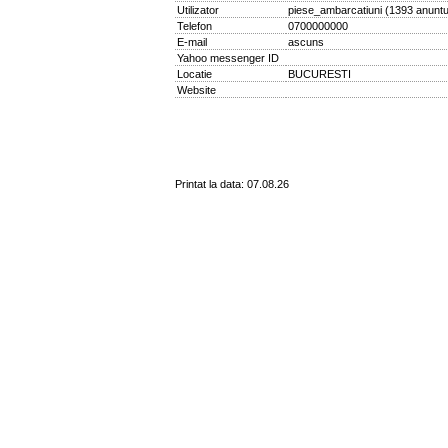
Utilizator
piese_ambarcatiuni
(
1393 anuntu
Telefon
0700000000
E-mail
ascuns
Yahoo messenger ID
Locatie
BUCURESTI
Website
Printat la data: 07.08.26