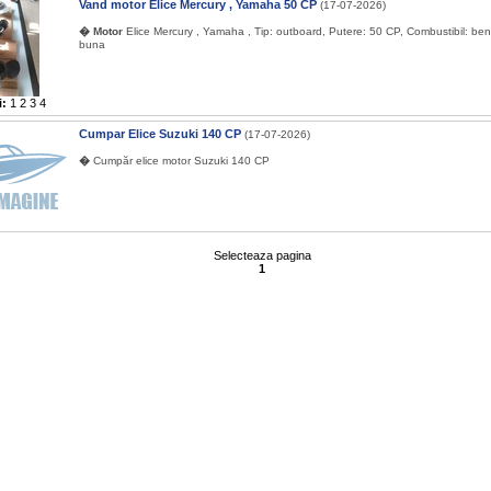
Vand motor Elice Mercury , Yamaha 50 CP
(17-07-2026)
� Motor
Elice Mercury , Yamaha , Tip: outboard, Putere: 50 CP, Combustibil: ben
buna
i:
1
2
3
4
Cumpar Elice Suzuki 140 CP
(17-07-2026)
�
Cumpăr elice motor Suzuki 140 CP
Selecteaza pagina
1