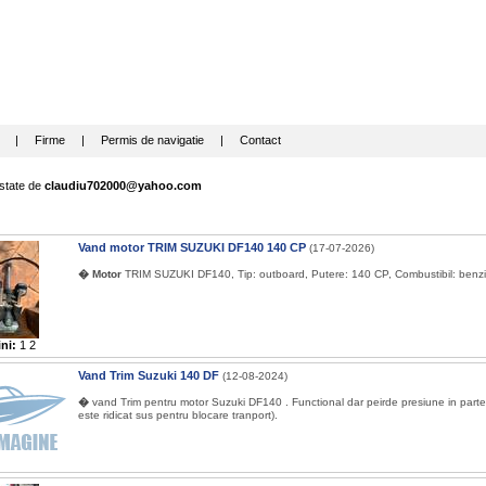
|
Firme
|
Permis de navigatie
|
Contact
state de
claudiu702000@yahoo.com
Vand motor TRIM SUZUKI DF140 140 CP
(17-07-2026)
� Motor
TRIM SUZUKI DF140, Tip: outboard, Putere: 140 CP, Combustibil: benzi
ni:
1
2
Vand Trim Suzuki 140 DF
(12-08-2024)
�
vand Trim pentru motor Suzuki DF140 . Functional dar peirde presiune in part
este ridicat sus pentru blocare tranport).