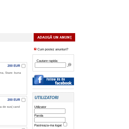
Cum postez anunturi?
Cautare rapida:
200 EUR
na, Stare: buna
200 EUR
ea de sus( cand
Utilizator
Parola
Pastreaza-ma logat