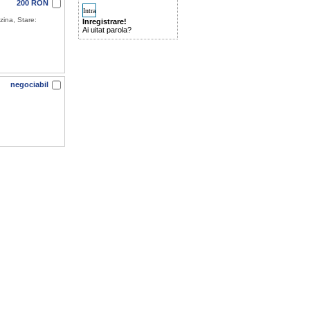
200 RON
zina, Stare:
Inregistrare!
Ai uitat parola?
negociabil