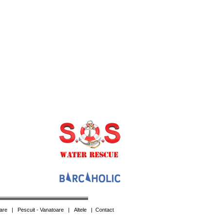
are
|
Pescuit - Vanatoare
|
Altele
|
Contact