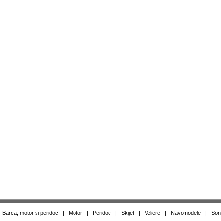
|
Barca, motor si peridoc
|
Motor
|
Peridoc
|
Skijet
|
Veliere
|
Navomodele
|
Son