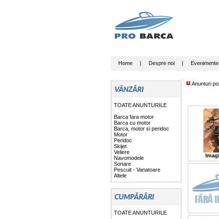
Home
|
Despre noi
|
Evenimente
Anunturi po
TOATE ANUNTURILE
Barca fara motor
Barca cu motor
Barca, motor si peridoc
Motor
Peridoc
Skijet
Veliere
Imagi
Navomodele
Sonare
Pescuit - Vanatoare
Altele
TOATE ANUNTURILE