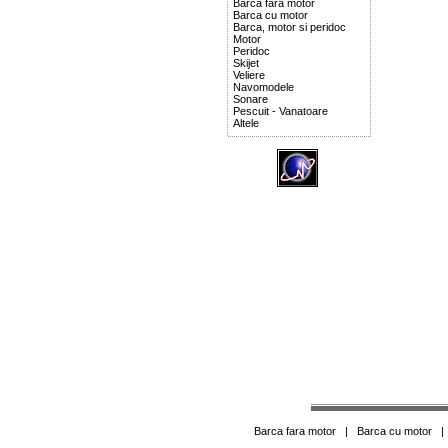
Barca fara motor
Barca cu motor
Barca, motor si peridoc
Motor
Peridoc
Skijet
Veliere
Navomodele
Sonare
Pescuit - Vanatoare
Altele
Barca fara motor
|
Barca cu motor