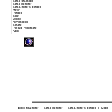
Barca fara motor
Barca cu motor
Barca, motor si peridoc
Motor
Peridoc
Skijet
Veliere
Navomodele
Sonare
Pescuit - Vanatoare
Altele
Barca fara motor
|
Barca cu motor
|
Barca, motor si peridoc
|
Motor