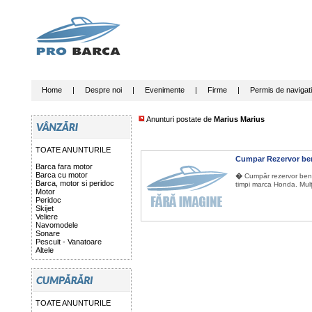
Home
|
Despre noi
|
Evenimente
|
Firme
|
Permis de navigat
Anunturi postate de
Marius Marius
TOATE ANUNTURILE
Cumpar Rezervor b
Barca fara motor
Barca cu motor
�
Cumpăr rezervor benzi
Barca, motor si peridoc
timpi marca Honda. Mul
Motor
Peridoc
Skijet
Veliere
Navomodele
Sonare
Pescuit - Vanatoare
Altele
TOATE ANUNTURILE