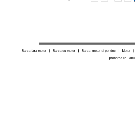
Barca fara motor
|
Barca cu motor
|
Barca, motor si peridoc
|
Motor
probarca.ro
- anu