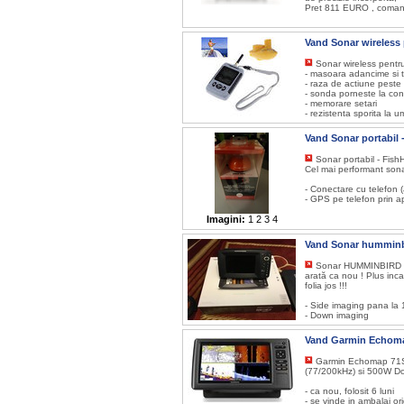
Pret 811 EURO , comand
Vand Sonar wireles
Sonar wireless pentr
- masoara adancime si 
- raza de actiune pest
- sonda porneste la con
- memorare setari
- rezistenta sporita la u
Vand Sonar portabil -
Sonar portabil - FishH
Cel mai performant sona
- Conectare cu telefon (
- GPS pe telefon prin apl
Imagini:
1
2
3
4
Vand Sonar humminb
Sonar HUMMINBIRD 899
arată ca nou ! Plus inc
folia jos !!!
- Side imaging pana la 
- Down imaging
Vand Garmin Echom
Garmin Echomap 71
(77/200kHz) si 500W D
- ca nou, folosit 6 luni
- se vinde in ambalaj ori