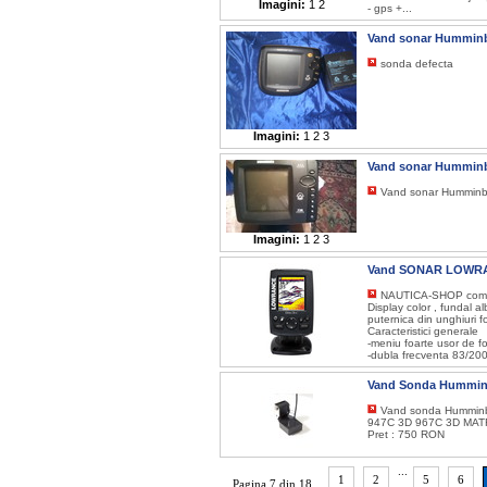
Imagini:
1
2
- gps +...
Vand sonar Humminb
sonda defecta
Imagini:
1
2
3
Vand sonar Humminb
Vand sonar Humminbi
Imagini:
1
2
3
Vand SONAR LOWRA
NAUTICA-SHOP comer
Display color , fundal a
puternica din unghiuri fo
Caracteristici generale
-meniu foarte usor de fo
-dubla frecventa 83/200
Vand Sonda Hummin
Vand sonda Humminbi
947C 3D 967C 3D MAT
Pret : 750 RON
...
1
2
5
6
Pagina 7 din 18