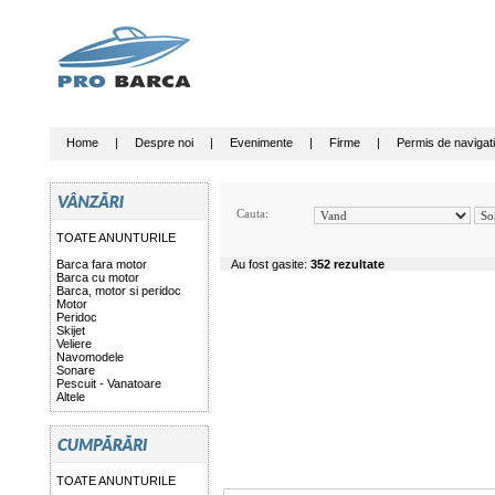
Home
|
Despre noi
|
Evenimente
|
Firme
|
Permis de navigat
Cauta:
TOATE ANUNTURILE
Barca fara motor
Au fost gasite:
352 rezultate
Barca cu motor
Barca, motor si peridoc
Motor
Peridoc
Skijet
Veliere
Navomodele
Sonare
Pescuit - Vanatoare
Altele
TOATE ANUNTURILE