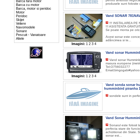
pentru amdoua negociab
Barca fara motor
produsele sunt folosite 
Barca cu motor
Barca, motor si peridoc
Motor
Vand SONAR 781NA
Peridoc
Skijet
!!! INSTALAREA PE
Veliere
!!! ASISTENTA GRATUI
Navomodele
Se poate monta pe ori
Sonare
Pescuit - Vanatoare
Acest sonar este concepu
Altele
adâncimea si te...
Imagini:
1
2
3
4
Vand sonar Hummin
Vand sonar Humminbir
masura europene (metri,
Tel;O756032277
Email;bingogabi#yahoo
Imagini:
1
2
3
4
Vand sonda sonar hu
humminbird piranha 
sondele sunt in perfe
Vand Sonar Hummin
Sonarul este folosit l
perfecta stare de funcio
achizitionat din State. 
sonar est...