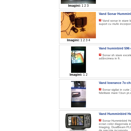
Imagini:
1
2
3
Vand Sonar Humminb
Vand sonar in stare b
suport cu mufe incorpor
Imagini:
1
2
3
4
Vand huminbird 596 
Sonar sh stare excele
adâncimea in ft .
Imagini:
1
2
Vand lowrance 7x-ch
Sonar sigilat in cuti
fidelitate mare f.bun pt
Vand Humminbird He
Sonar Humminbird He
ecran color diagonala 
Imaging, DualBeam PLUS 
de precizie incorporta,