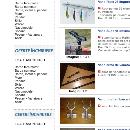
Vand Rack 25 linguri
Barca fara motor
Barca cu motor
Rack pentru 25 momeli 
Barca, motor si peridoc
cu ventuze
Motor
- disponibil pe culoare a
Peridoc
Pret 11.90 Euro, comenz
Skijet
Veliere
Navomodele
Vand Suporti lanseta
Sonare
Pescuit - Vanatoare
Suport lanseta Railbl
Altele
barca acest suport are 
de sistemul de fixare St
Pret 36 Euro, disponibil
Comenzi online la http:/
Imagini:
1
2
3
4
TOATE ANUNTURILE
Vand arma de vanat
Barca fara motor
Barca cu motor
arma de vanatoare Dri
Barca, motor si peridoc
luneta ZEISS .arma in p
Motor
Peridoc
Skijet
Veliere
Imagini:
1
2
Navomodele
Sonare
Pescuit - Vanatoare
Vand furcheti barca
(
Altele
vand furcheti din ino
TOATE ANUNTURILE