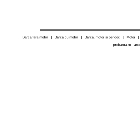
Barca fara motor
|
Barca cu motor
|
Barca, motor si peridoc
|
Motor
probarca.ro
- anu