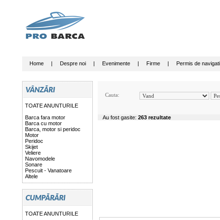
Home
|
Despre noi
|
Evenimente
|
Firme
|
Permis de navigat
Cauta:
TOATE ANUNTURILE
Barca fara motor
Au fost gasite:
263 rezultate
Barca cu motor
Barca, motor si peridoc
Motor
Peridoc
Skijet
Veliere
Navomodele
Sonare
Pescuit - Vanatoare
Altele
TOATE ANUNTURILE