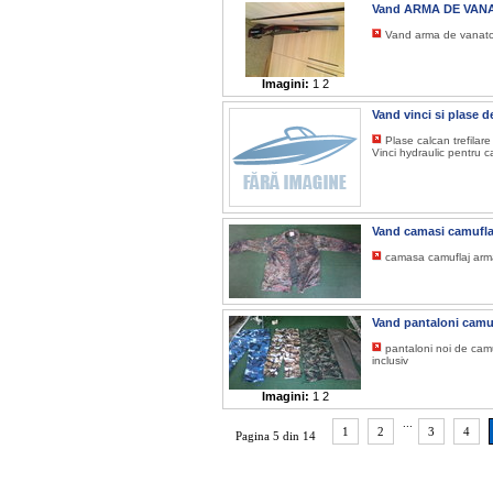
Vand ARMA DE VANA
Vand arma de vanatoa
Imagini:
1
2
Vand vinci si plase 
Plase calcan trefilar
Vinci hydraulic pentru
Vand camasi camufla
camasa camuflaj ar
Vand pantaloni camu
pantaloni noi de cam
inclusiv
Imagini:
1
2
...
1
2
3
4
Pagina 5 din 14