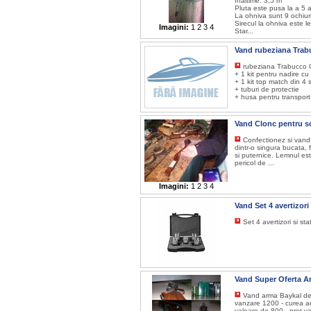
Inaltime: 3,5 m
Pluta este pusa la a 5 a
La ohniva sunt 9 ochiuri 
Sirecul la ohniva este l
Imagini:
1
2
3
4
Star...
Vand rubeziana Trab
rubeziana Trabucco G
+ 1 kit pentru nadire c
+ 1 kit top match din 4 
+ tuburi de protectie
+ husa pentru transport
Vand Clonc pentru 
Confectionez si vand 
dintr-o singura bucata, 
si puternice. Lemnul est
pericol de ...
Imagini:
1
2
3
4
Vand Set 4 avertizori
Set 4 avertizori si st
Vand Super Oferta Ar
Vand arma Baykal de 1
vanzare 1200 - curea ar
valoare de 800 - pret va