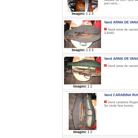
pret vanz...
Imagini:
1
2
3
Vand ARMA DE VAN
Vand arma de vanato
3-9x40.
Imagini:
1
2
3
Vand ARMA DE VAN
Vand arma de vanatoa
Imagini:
1
2
Vand CARABINA R
Vand carabina Ruger
Se vinde fara luneta.
Imagini:
1
2