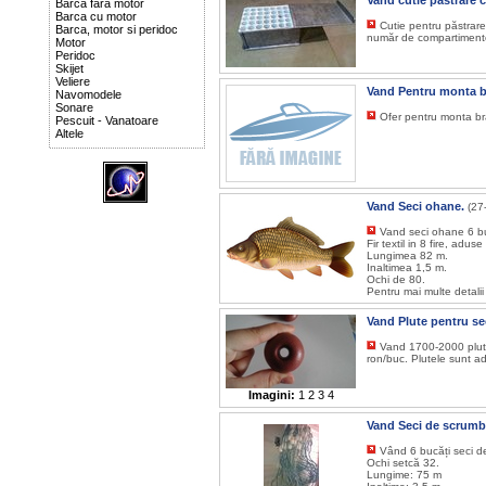
Vand cutie pastrare 
Barca fara motor
Barca cu motor
Cutie pentru păstrare
Barca, motor si peridoc
număr de compartiment
Motor
Peridoc
Skijet
Veliere
Vand Pentru monta b
Navomodele
Sonare
Ofer pentru monta bra
Pescuit - Vanatoare
Altele
Vand Seci ohane.
(27
Vand seci ohane 6 bu
Fir textil in 8 fire, adus
Lungimea 82 m.
Inaltimea 1,5 m.
Ochi de 80.
Pentru mai multe detalii
Vand Plute pentru se
Vand 1700-2000 plute 
ron/buc. Plutele sunt a
Imagini:
1
2
3
4
Vand Seci de scrumb
Vând 6 bucăți seci d
Ochi setcă 32.
Lungime: 75 m