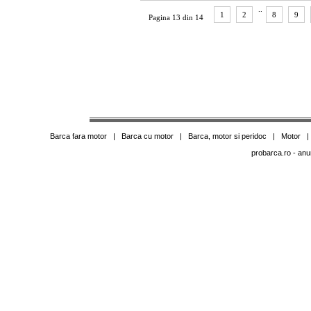
..
1
2
8
9
Pagina 13 din 14
Barca fara motor
|
Barca cu motor
|
Barca, motor si peridoc
|
Motor
probarca.ro
- anu