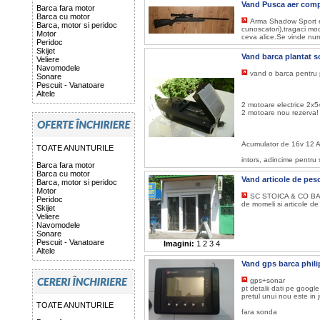
Vand Pusca aer com
Barca fara motor
Barca cu motor
Arma Shadow Sport e
Barca, motor si peridoc
cunoscatori),tragaci mod
Motor
ceva alice.Se vinde num
Peridoc
Skijet
Vand barca plantat 
Veliere
Navomodele
vand o barca pentru 
Sonare
Pescuit - Vanatoare
Altele
2 motoare electrice 2x5
2 motoare nou rezerva!
Acumulator de 16v 12 A
TOATE ANUNTURILE
intors, adincime pentru
Barca fara motor
Barca cu motor
Vand articole de pes
Barca, motor si peridoc
Motor
SC STOICA & CO BAST
Peridoc
de momeli si articole de
Skijet
Veliere
Navomodele
Sonare
Pescuit - Vanatoare
Imagini:
1
2
3
4
Altele
Vand gps barca phil
gps+sonar
pt detalii dati pe google
pretul unui nou este in 
TOATE ANUNTURILE
fara sonda