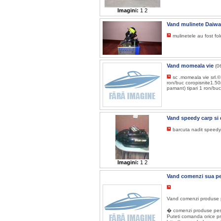
Imagini:
1
2
Vand mulinete Daiwa
mulinetele au fost fo
Vand momeala vie
(0
sc .momeala vie srl.©
ron/buc coropisnite1.50
pamant) tipari 1 ron/bu
Vand speedy carp si
barcuta nadit speedy
Imagini:
1
2
Vand comenzi sua pe
Vand comenzi produse 
� comenzi produse pescu
Puteti comanda orice pro