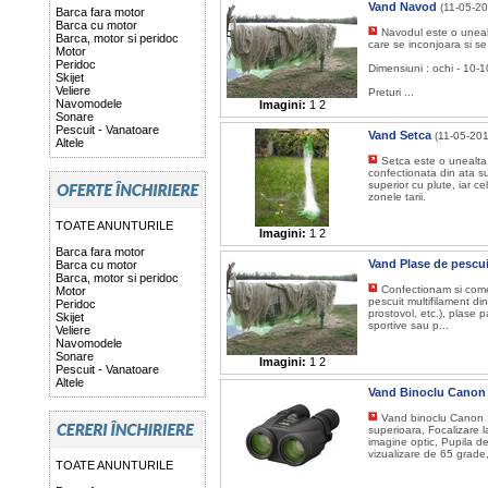
Vand Navod
(11-05-20
Barca fara motor
Barca cu motor
Navodul este o unealt
Barca, motor si peridoc
care se inconjoara si s
Motor
Peridoc
Dimensiuni : ochi - 10-1
Skijet
Veliere
Preturi ...
Navomodele
Imagini:
1
2
Sonare
Pescuit - Vanatoare
Vand Setca
(11-05-201
Altele
Setca este o unealta 
confectionata din ata su
superior cu plute, iar ce
zonele tarii.
TOATE ANUNTURILE
Imagini:
1
2
Barca fara motor
Vand Plase de pescui
Barca cu motor
Barca, motor si peridoc
Confectionam si come
Motor
pescuit multifilament di
Peridoc
prostovol, etc.), plase p
Skijet
sportive sau p...
Veliere
Navomodele
Sonare
Imagini:
1
2
Pescuit - Vanatoare
Altele
Vand Binoclu Canon 
Vand binoclu Canon 10
superioara, Focalizare l
imagine optic, Pupila d
vizualizare de 65 grade,
TOATE ANUNTURILE