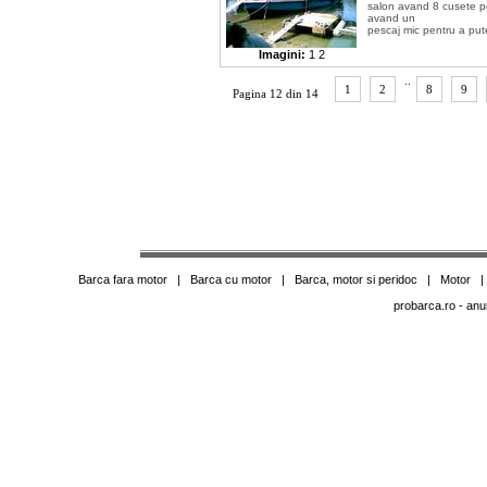
salon avand 8 cusete pen
avand un
pescaj mic pentru a pute
Imagini:
1
2
..
1
2
8
9
Pagina 12 din 14
Barca fara motor
|
Barca cu motor
|
Barca, motor si peridoc
|
Motor
probarca.ro
- anu