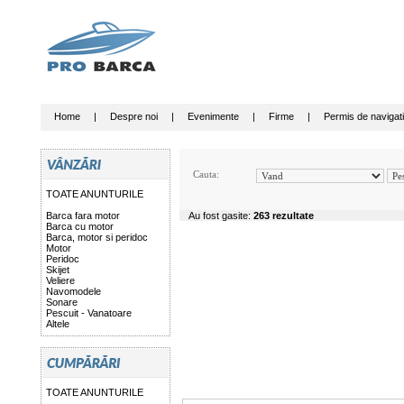
Home
|
Despre noi
|
Evenimente
|
Firme
|
Permis de navigat
Cauta:
TOATE ANUNTURILE
Barca fara motor
Au fost gasite:
263 rezultate
Barca cu motor
Barca, motor si peridoc
Motor
Peridoc
Skijet
Veliere
Navomodele
Sonare
Pescuit - Vanatoare
Altele
TOATE ANUNTURILE