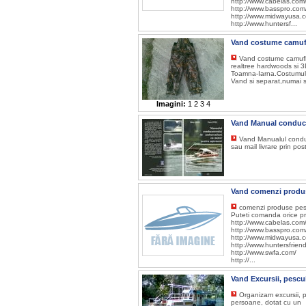
http://www.cabelas.com
http://www.basspro.com
http://www.midwayusa.
http://www.huntersf...
Vand costume camufl
Vand costume camufla
realtree hardwoods si 
Toamna-Iarna.Costumul 
Vand si separat,numai s
Imagini:
1
2
3
4
Vand Manual conduc
Vand Manualul conduc
sau mail livrare prin po
Vand comenzi produ
comenzi produse pescu
Puteti comanda orice pro
http://www.cabelas.com
http://www.basspro.com
http://www.midwayusa.
http://www.huntersfrien
http://www.swfa.com/
http://...
Vand Excursii, pescui
Organizam excursii, p
persoane, dotat cu un