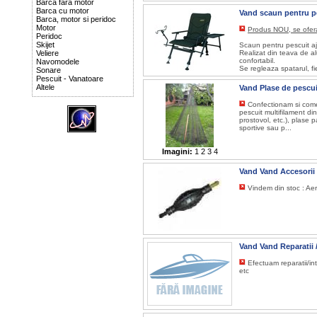
Barca fara motor
Barca cu motor
Vand scaun pentru p
Barca, motor si peridoc
Motor
Produs NOU, se ofera 
Peridoc
Skijet
Scaun pentru pescuit aj
Veliere
Realizat din teava de a
confortabil.
Navomodele
Se regleaza spatarul, fie
Sonare
Pescuit - Vanatoare
Altele
Vand Plase de pescu
Confectionam si come
pescuit multifilament di
prostovol, etc.), plase p
sportive sau p...
Imagini:
1
2
3
4
Vand Vand Accesorii
Vindem din stoc : Ae
Vand Vand Reparatii 
Efectuam reparatii/in
etc