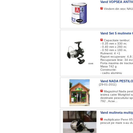
Vand VOPSEA ANTI
Vindem din stoc NAUTI
Vand Set 5 mulinete
Capacitate tambur:
- 0.35 mm x 330 m;
- 0.40 mm x 260 m;
- 0.50 mm x 160 m.
Rulmenti: 4 +1
Raport recuperare: 4,8:
Recuperare linie: 34 in
Forta maxima de tracti
Masa 742 g
Constructie:
- cadru aluminiu
Vand NADA PESTILOR 
(29-01-2011)
Magazinul Nada pestil
iesirea catre Murighiol 
destinate pescuitului sp
792 , Acse...
Vand mulineta multi
multiplicator Penn 65
pescuit pe mare s-au d